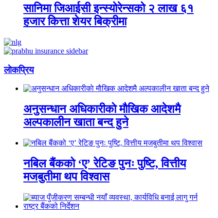
सानिमा जिआईसी इन्स्योरेन्सको २ लाख ६१
हजार कित्ता शेयर बिक्रीमा
लाेकप्रिय
अनुसन्धान अधिकारीकाे माैखिक आदेशमै
अल्पकालीन खाता बन्द हुने
नबिल बैंकको ‘ए’ रेटिङ पुनः पुष्टि, वित्तीय
मजबुतीमा थप विश्वास