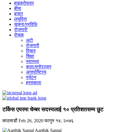
हाइड्रोपावर
बीमा
बजार
लघुवित्त
सूचना/प्रविधि
रोजगारी
राेचक
अटो
रोजगारी
विचार
शिक्षा
स्वास्थ्य
कला/मनोरञ्जन
अन्तर्राष्ट्रिय
पर्यटन
हस्तकला
टर्किस एयरमा चेम्बर सदस्यलाई १० प्रतिशतसम्म छुट
काठमाडाैं
Feb 26, 2020
फागुन १४, २०७६
Aarthik Sanjal