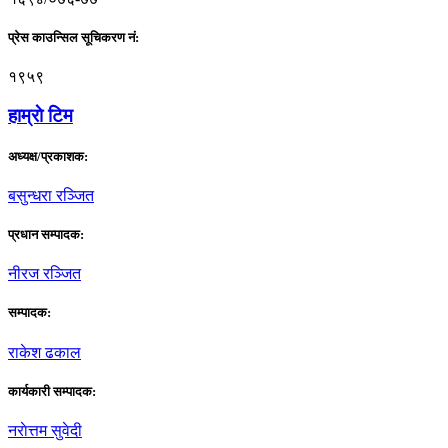
प्रेस काउन्सिल सूचिकरण नं:
१९५९
हाम्राे टिम
अध्यक्ष/प्रकाशक:
बसुन्धरा रञ्जित
प्रधान सम्पादक:
नीरज रञ्जित
सम्पादक:
राकेश ढकाल
कार्यकारी सम्पादक:
नराेत्तम सुवेदी