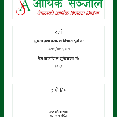
दर्ता
सुचना तथा प्रसारण विभाग दर्ता नं:
१६९४/०७६-७७
प्रेस काउन्सिल सूचिकरण नं:
१९५९
हाम्राे टिम
अध्यक्ष/प्रकाशक:
बसुन्धरा रञ्जित