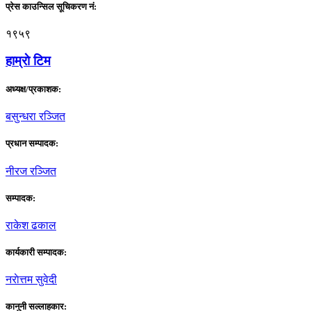
प्रेस काउन्सिल सूचिकरण नं:
१९५९
हाम्राे टिम
अध्यक्ष/प्रकाशक:
बसुन्धरा रञ्जित
प्रधान सम्पादक:
नीरज रञ्जित
सम्पादक:
राकेश ढकाल
कार्यकारी सम्पादक:
नराेत्तम सुवेदी
कानुनी सल्लाहकार: