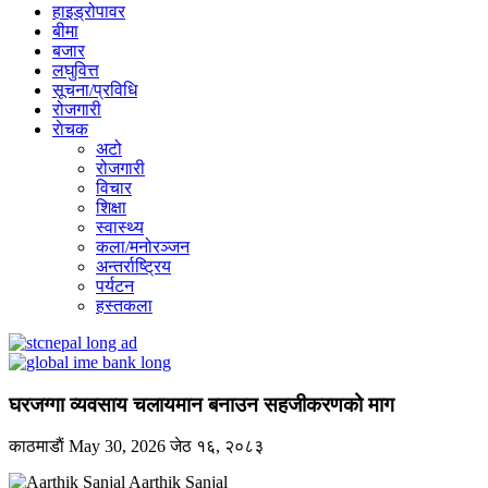
हाइड्रोपावर
बीमा
बजार
लघुवित्त
सूचना/प्रविधि
रोजगारी
राेचक
अटो
रोजगारी
विचार
शिक्षा
स्वास्थ्य
कला/मनोरञ्जन
अन्तर्राष्ट्रिय
पर्यटन
हस्तकला
घरजग्गा व्यवसाय चलायमान बनाउन सहजीकरणको माग
काठमाडाैं
May 30, 2026
जेठ १६, २०८३
Aarthik Sanjal