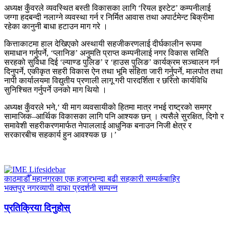
अध्यक्ष कुँवरले व्यवस्थित बस्ती विकासका लागि ‘रियल इस्टेट’ कम्पनीलाई
जग्गा हदबन्दी नलाग्ने व्यवस्था गर्न र निर्मित आवास तथा अपार्टमेन्ट बिक्रीमा
रहेका कानुनी बाधा हटाउन माग गरे ।
कित्ताकाटमा हाल देखिएको अस्थायी सहजीकरणलाई दीर्घकालीन रूपमा
समाधान गर्नुपर्ने, ‘प्लानिङ’ अनुमति प्राप्त कम्पनीलाई नगर विकास समिति
सरहको सुविधा दिई ‘ल्याण्ड पुलिङ’ र ‘हाउस पुलिङ’ कार्यक्रम सञ्चालन गर्न
दिनुपर्ने, एकीकृत सहरी विकास ऐन तथा भूमि संहिता जारी गर्नुपर्ने, मालपोत तथा
नापी कार्यालयमा विद्युतीय प्रणाली लागू गरी पारदर्शिता र छरितो कार्यविधि
सुनिश्चित गर्नुपर्ने उनको माग थियो ।
अध्यक्ष कुँवरले भने,‘ यी माग व्यवसायीको हितमा मात्र नभई राष्ट्रको समग्र
सामाजिक–आर्थिक विकासका लागि पनि आश्यक छन् । त्यसैले सुरक्षित, दिगो र
समावेशी सहरीकरणमार्फत नेपाललाई आधुनिक बनाउन निजी क्षेत्र र
सरकारबीच सहकार्य हुन आवश्यक छ ।’
काठमाडौँ महानगरका एक हजारभन्दा बढी सहकारी सम्पर्कबाहिर
भक्तपुर नगरव्यापी दाफा प्रदर्शनी सम्पन्न
प्रतिक्रिया दिनुहोस्