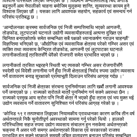
विश्वास परिसंघले लिएको जनाएको छ । विद्यमान अन्यौलतालाई चिर्दै अगाडि
बढ्नुपर्ने आम नेपालीको चाहना बमोजिम मुलुकमा शान्ति, सुव्यवस्था कायम हुने
विश्वास लिएका छौं । यसका लागि आवश्यक सहयोग, सहकार्य एवं समन्वय गर्न
परिसंघ प्रतिबद्ध छ ।
‘आन्दोलनका क्रममा सार्वजनिक एवं निजी सम्पत्तिमाथि भएको आगजनी,
तोडफोड, लुटपाटको घटनाले उद्योगी व्यवसायीहरुलाई अत्यन्त दुखित एवं
चिन्तित बनाएकोतर्फ समेत सम्बन्धित सबै पक्षको ध्यानाकर्षण गराउन चाहन्छौं’
विज्ञप्तिमा भनिएको छ, ‘औद्योगिक एवं व्यवसायिक क्षेत्रमा परेको गम्भिर असर एवं
व्यक्ति तथा व्यवसाय केन्द्रित तोडफोड, आगजनी एवं लुटपाटका घटनाले
लगानीकर्तालाई त्रसितसँगै धेरैको रोजगारी समेत प्रभावित भएको छ ।
लगानीकर्ता त्रसित भइरहने स्थिती भए त्यसको गम्भिर असर रोजगारीसँगै
स्वदेशी एवं विदेशी लगानीमा पर्ने हुँदा निजी क्षेत्रलाई निर्वाद रुपमा उद्योग व्यवसाय
गर्ने वातावरण बनाइ सुरक्षाको प्रत्याभूती दिलाउन परिसंघ आग्रह गर्दछ ।’
सार्वजनिक एवं निजी क्षेत्रका संरचना पुननिर्माणका लागि खर्बौ लगानी आवश्यक
पर्ने जनाएको छ । राज्यको स्रोतले मात्रै पुननिर्माण गर्न सक्ने अवस्था छैन ।
राज्यको प्रमुख आय स्रोत पनि निजी क्षेत्र नै भएको हुँदा त्रास एवं भय मुक्त भई
उद्योग व्यवसाय गर्ने वातावरण सुनिश्चित गर्न परिसंघ आग्रह गरेको छ ।
‘कोभिड १९ र तत्पश्चात लिइएका नियामकीय प्रावधानका कारण करिब तीन वर्ष
अर्थतन्त्रले निकै चुनोतीपूर्ण अवस्थाको सामना गर्नु परेको थियो । हालको
परिस्थितिमा सहज रुपमा उद्योग व्यवसाय संचालन हुन नसकेमा अर्थतन्त्रको
चक्रमा नै असर परी समग्र अर्थतन्त्रको विकास एवं सरकारको राजश्व
प्रभावित हुन सक्ने भएकाले समयमै उचित वातावरण बनाउन परिसंघ सम्बन्धित