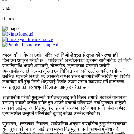
714
shares
काठमाडौं । नेपाल उद्योग परिसंघले निजी क्षेत्रलाई सुरक्षाको प्रत्याभूती
दिलाउन आग्रह गरेको छ । परिसंघले आन्दोलनका क्रममा सार्वजनिक एवं निजी
सम्पत्तिमाथि भएको आगजनी, तोडफोड, लुटपाटको घटनाले उद्योगी
व्यवसायीहरुलाई अत्यन्त दुखित एवं चिन्तित बनाएको उल्लेख गर्दै लगानीकर्ता
त्रसित भइरहने स्थिती भए त्यसको गम्भिर असर रोजगारीसँगै स्वदेशी एवं विदेशी
लगानीमा पर्ने हुँदा निजी क्षेत्रलाई निर्वाद रुपमा उद्योग व्यवसाय गर्ने वातावरण
बनाइ सुरक्षाको प्रत्याभूती दिलाउन आग्रह गरेको छ ।
अप्ठ्यारोमा परेको मुलुकको अर्थतन्त्रलाई सबै मिलेर अगाडि बढाउने वातावरण
बनाउनु सबैको कर्तव्य समेत हुन आउने बताउदै परिसंघले नयाँ पुस्ताले चाहेको
आकांक्षालाई मूर्तरुप दिई मुलुकलाई नयाँ चरणमा प्रवेश गराउने कार्यमा गम्भिर
प्रयत्नशील बन्नुपर्ने परिसंघको बुझाई रहेको उल्लेख गरेको छ ।
सुशासन, भ्रष्टाचार निवारण, सार्वजनिक क्षेत्रमा पारदर्शिता हुनुपर्नेलगायतका
युवा पुस्ताको आकांक्षालाई उच्च महत्व दिइ मुलुक नयाँ चरणमा प्रवेश गर्ने