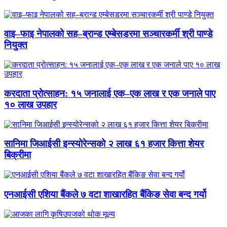
वाइ–फाइ नेपालको सह–ब्रान्ड एम्बेसडरमा सञ्चारकर्मी श्री पाण्डे
नियुक्त
करदाता प्रोत्साहन: १५ जनालाई एक–एक लाख र एक जनाले पाए
१० लाख उपहार
सानिमा जिआईसी इन्स्योरेन्सको २ लाख ६१ हजार कित्ता शेयर
बिक्रीमा
एनआईसी एशिया बैंकले ७ वटा शाखारहित बैंकिङ सेवा बन्द गर्यो