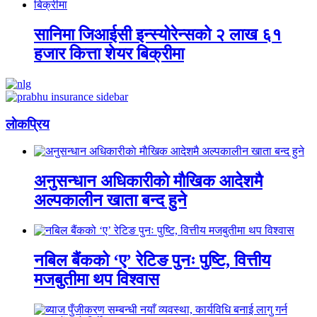
सानिमा जिआईसी इन्स्योरेन्सको २ लाख ६१
हजार कित्ता शेयर बिक्रीमा
लाेकप्रिय
अनुसन्धान अधिकारीकाे माैखिक आदेशमै
अल्पकालीन खाता बन्द हुने
नबिल बैंकको ‘ए’ रेटिङ पुनः पुष्टि, वित्तीय
मजबुतीमा थप विश्वास