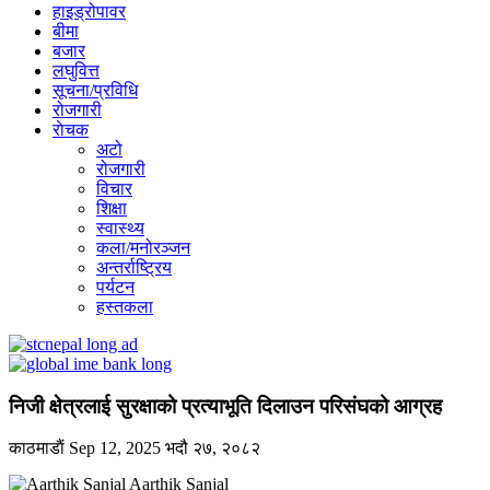
हाइड्रोपावर
बीमा
बजार
लघुवित्त
सूचना/प्रविधि
रोजगारी
राेचक
अटो
रोजगारी
विचार
शिक्षा
स्वास्थ्य
कला/मनोरञ्जन
अन्तर्राष्ट्रिय
पर्यटन
हस्तकला
निजी क्षेत्रलाई सुरक्षाको प्रत्याभूति दिलाउन परिसंघको आग्रह
काठमाडाैं
Sep 12, 2025
भदौ २७, २०८२
Aarthik Sanjal