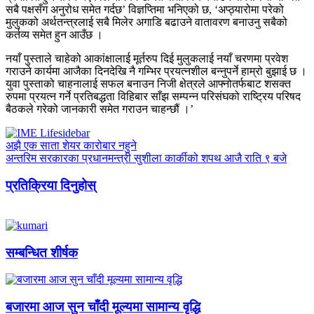
सबै पक्षसँग अनुरोध समेत गर्दछ’ विज्ञप्तिमा भनिएको छ, ‘अप्ठ्यारोमा परेको
मुलुकको अर्थतन्त्रलाई सबै मिलेर अगाडि बढाउने वातावरण बनाउनु सबैको
कर्तव्य समेत हुन आउँछ ।
नयाँ पुस्ताले चाहेको आकांक्षालाई मूर्तरुप दिई मुलुकलाई नयाँ चरणमा प्रवेश
गराउने कार्यमा आजैका दिनदेखि नै गम्भिर प्रयत्नशील बन्नुपर्ने हाम्रो बुझाई छ ।
युवा पुस्ताको चाहनालाई सफल बनाउन निजी क्षेत्रले आफ्नोतर्फबाट शसक्त
रुपमा प्रयत्न गर्ने प्रतिबद्धता विहिबार साँझ सम्पन्न परिसंघको राष्ट्रिय परिषद
बैठकले गरेको जानकारी समेत गराउन चाहन्छौं ।’
अझै एक साता शेयर कारोबार नहुने
अन्तरिम सरकारका प्रधानमन्त्री सुशीला कार्कीको शपथ आजै राति ९ बजे
प्रतिक्रिया दिनुहोस्
सम्बन्धित शीर्षक
बजारमा आज सुन चाँदी मूल्यमा सामान्य वृद्धि