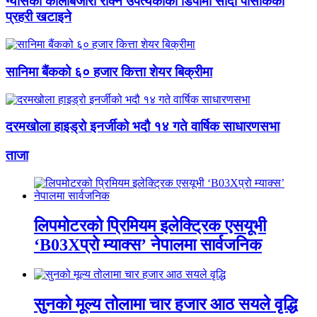
ग्यासको कालोबजारी रोक्न उपत्यकाका डिपोमा सादा पोसाकका
प्रहरी खटाइने
सानिमा बैंकको ६० हजार कित्ता शेयर बिक्रीमा
दरमखोला हाइड्रो इनर्जीको भदौ १४ गते वार्षिक साधारणसभा
ताजा
लिपमोटरको प्रिमियम इलेक्ट्रिक एसयूभी
‘B03Xप्रो म्याक्स’ नेपालमा सार्वजनिक
सुनको मूल्य तोलामा चार हजार आठ सयले वृद्धि