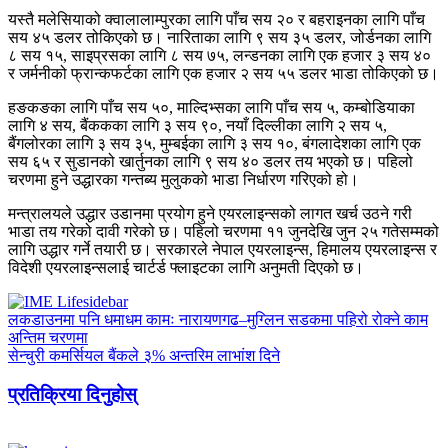
यस्तै मलेसियाको क्वालालाम्पुरका लागि पाँच सय २० र बहराइनका लागि पाँच
सय ४५ डलर तोकिएको छ। नारिताका लागि ९ सय ३५ डलर, जोर्डनका लागि
८ सय १५, साइप्रसका लागि ८ सय ७५, लन्डनका लागि एक हजार ३ सय ४०
र जर्मनीको फ्रान्कफर्टका लागि एक हजार २ सय ५५ डलर भाडा तोकिएको छ।
हङकङका लागि पाँच सय ५०, माल्दिभ्सका लागि पाँच सय ५, कम्बोडियाका
लागि ४ सय, बैंककका लागि ३ सय ९०, नयाँ दिल्लीका लागि २ सय ५,
बैंगलोरका लागि ३ सय ३५, मुम्बईका लागि ३ सय १०, बंगलादेशका लागि एक
सय ६५ र सुडानको खार्तुनका लागि ९ सय ४० डलर तय भएको छ। पहिलो
चरणमा हुने उद्धारका गन्तब्य मुलुकको भाडा निर्धारण गरिएको हो।
मन्त्रालयले उद्धार उडानमा प्रयोग हुने एयरलाइन्सको लागत खर्च उठने गरी
भाडा तय गरेको दावी गरेको छ। पहिलो चरणमा ११ जुनदेखि जुन २५ गतेसम्मको
लागि उद्धार गर्ने तयारी छ। सरकारले नेपाल एयरलाइन्स, हिमालय एयरलाइन्स र
विदेशी एयरलाइन्सलाई चार्टर्ड फ्लाइटका लागि अनुमती दिएको छ।
लकडाउनमा पनि धमाधम कामः नारायणगढ–मुग्लिन सडकमा पहिरो रोक्ने काम
अन्तिम चरणमा
सेन्चुरी कमर्सियल बैंकले ३% अन्तरिम लाभांश दिने
प्रतिक्रिया दिनुहोस्