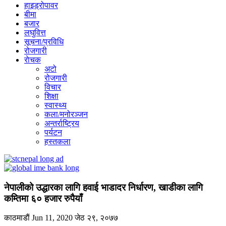
हाइड्रोपावर
बीमा
बजार
लघुवित्त
सूचना/प्रविधि
रोजगारी
राेचक
अटो
रोजगारी
विचार
शिक्षा
स्वास्थ्य
कला/मनोरञ्जन
अन्तर्राष्ट्रिय
पर्यटन
हस्तकला
नेपालीको उद्धारका लागि हवाई भाडादर निर्धारण, खाडीका लागि
कम्तिमा ६० हजार रुपैयाँ
काठमाडाैं
Jun 11, 2020
जेठ २९, २०७७