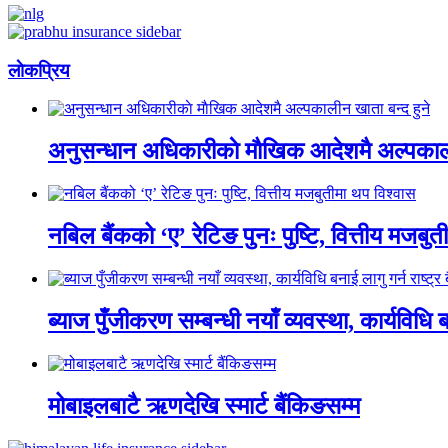
लाेकप्रिय
अनुसन्धान अधिकारीकाे माैखिक आदेशमै अल्पकाली
नबिल बैंकको ‘ए’ रेटिङ पुनः पुष्टि, वित्तीय मजबु
ब्याज पुँजीकरण सम्बन्धी नयाँ व्यवस्था, कार्यविधि बन
मोबाइलबाटै ऋणदेखि स्मार्ट बैंकिङसम्म