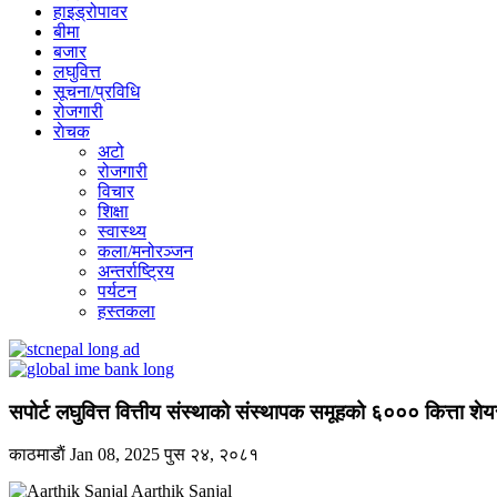
हाइड्रोपावर
बीमा
बजार
लघुवित्त
सूचना/प्रविधि
रोजगारी
राेचक
अटो
रोजगारी
विचार
शिक्षा
स्वास्थ्य
कला/मनोरञ्जन
अन्तर्राष्ट्रिय
पर्यटन
हस्तकला
सपोर्ट लघुवित्त वित्तीय संस्थाको संस्थापक समूहको ६००० कित्ता शेय
काठमाडाैं
Jan 08, 2025
पुस २४, २०८१
Aarthik Sanjal