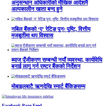
अनुसन्धान अधिकारीकाे माैखिक आदेशमै
अल्पकालीन खाता बन्द हुने
नबिल बैंकको ‘ए’ रेटिङ पुनः पुष्टि, वित्तीय
मजबुतीमा थप विश्वास
ब्याज पुँजीकरण सम्बन्धी नयाँ व्यवस्था, कार्यविधि
बनाई लागु गर्न राष्ट्र बैंकको निर्देशन
मोबाइलबाटै ऋणदेखि स्मार्ट बैंकिङसम्म
Facebook Page Feed