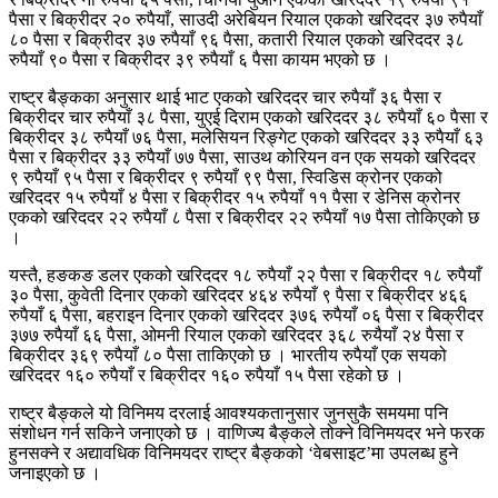
पैसा र बिक्रीदर २० रुपैयाँ, साउदी अरेबियन रियाल एकको खरिददर ३७ रुपैयाँ
८० पैसा र बिक्रीदर ३७ रुपैयाँ ९६ पैसा, कतारी रियाल एकको खरिददर ३८
रुपैयाँ ९० पैसा र बिक्रीदर ३९ रुपैयाँ ६ पैसा कायम भएको छ ।
राष्ट्र बैङ्कका अनुसार थाई भाट एकको खरिददर चार रुपैयाँ ३६ पैसा र
बिक्रीदर चार रुपैयाँ ३८ पैसा, युएई दिराम एकको खरिददर ३८ रुपैयाँ ६० पैसा र
बिक्रीदर ३८ रुपैयाँ ७६ पैसा, मलेसियन रिङ्गेट एकको खरिददर ३३ रुपैयाँ ६३
पैसा र बिक्रीदर ३३ रुपैयाँ ७७ पैसा, साउथ कोरियन वन एक सयको खरिददर
९ रुपैयाँ ९५ पैसा र बिक्रीदर ९ रुपैयाँ ९९ पैसा, स्विडिस क्रोनर एकको
खरिददर १५ रुपैयाँ ४ पैसा र बिक्रीदर १५ रुपैयाँ ११ पैसा र डेनिस क्रोनर
एकको खरिददर २२ रुपैयाँ ८ पैसा र बिक्रीदर २२ रुपैयाँ १७ पैसा तोकिएको छ
।
यस्तै, हङकङ डलर एकको खरिददर १८ रुपैयाँ २२ पैसा र बिक्रीदर १८ रुपैयाँ
३० पैसा, कुवेती दिनार एकको खरिददर ४६४ रुपैयाँ ९ पैसा र बिक्रीदर ४६६
रुपैयाँ ६ पैसा, बहराइन दिनार एकको खरिददर ३७६ रुपैयाँ ०६ पैसा र बिक्रीदर
३७७ रुपैयाँ ६६ पैसा, ओमनी रियाल एकको खरिददर ३६८ रुयैयाँ २४ पैसा र
बिक्रीदर ३६९ रुपैयाँ ८० पैसा ताकिएको छ । भारतीय रुपैयाँ एक सयको
खरिददर १६० रुपैयाँ र बिक्रीदर १६० रुपैयाँ १५ पैसा रहेको छ ।
राष्ट्र बैङ्कले यो विनिमय दरलाई आवश्यकतानुसार जुनसुकै समयमा पनि
संशोधन गर्न सकिने जनाएको छ । वाणिज्य बैङ्कले तोक्ने विनिमयदर भने फरक
हुनसक्ने र अद्यावधिक विनिमयदर राष्ट्र बैङ्कको ‘वेबसाइट’मा उपलब्ध हुने
जनाइएको छ ।