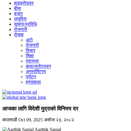
हाइड्रोपावर
बीमा
बजार
लघुवित्त
सूचना/प्रविधि
रोजगारी
राेचक
अटो
रोजगारी
विचार
शिक्षा
स्वास्थ्य
कला/मनोरञ्जन
अन्तर्राष्ट्रिय
पर्यटन
हस्तकला
आजका लागि विदेशी मुद्राको विनिमय दर
काठमाडाैं
Oct 09, 2025
असोज २३, २०८२
Aarthik Sanjal