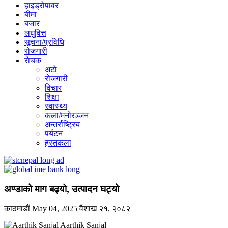
हाइड्रोपावर
बीमा
बजार
लघुवित्त
सूचना/प्रविधि
रोजगारी
राेचक
अटो
रोजगारी
विचार
शिक्षा
स्वास्थ्य
कला/मनोरञ्जन
अन्तर्राष्ट्रिय
पर्यटन
हस्तकला
अण्डाको माग बढ्यो, उत्पादन घट्यो
काठमाडाैं
May 04, 2025
वैशाख २१, २०८२
Aarthik Sanjal