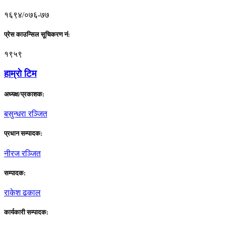
१६९४/०७६-७७
प्रेस काउन्सिल सूचिकरण नं:
१९५९
हाम्राे टिम
अध्यक्ष/प्रकाशक:
बसुन्धरा रञ्जित
प्रधान सम्पादक:
नीरज रञ्जित
सम्पादक:
राकेश ढकाल
कार्यकारी सम्पादक: