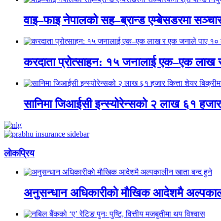
वाइ–फाइ नेपालको सह–ब्रान्ड एम्बेसडरमा सञ्चारकर्
करदाता प्रोत्साहन: १५ जनालाई एक–एक लाख 
सानिमा जिआईसी इन्स्योरेन्सको २ लाख ६१ हजार क
लाेकप्रिय
अनुसन्धान अधिकारीकाे माैखिक आदेशमै अल्पकाली