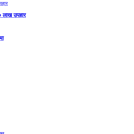
० लाख उपहार
मा