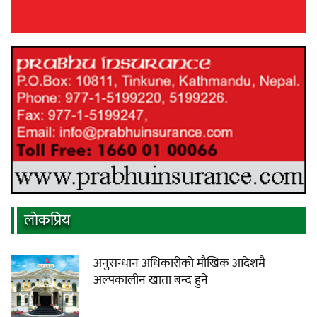
लाेकप्रिय
अनुसन्धान अधिकारीकाे माैखिक आदेशमै
अल्पकालीन खाता बन्द हुने