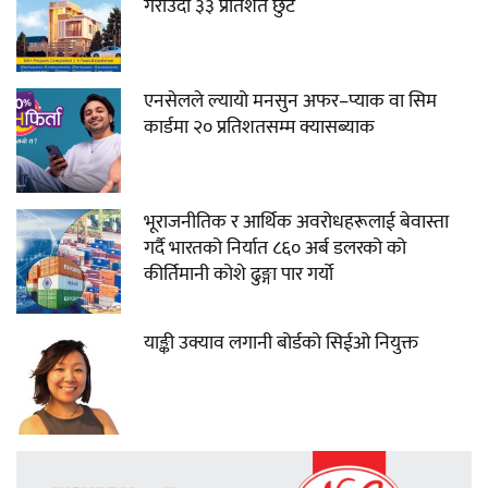
गराउँदा ३३ प्रतिशत छुट
एनसेलले ल्यायो मनसुन अफर–प्याक वा सिम
कार्डमा २० प्रतिशतसम्म क्यासब्याक
भूराजनीतिक र आर्थिक अवरोधहरूलाई बेवास्ता
गर्दै भारतको निर्यात ८६० अर्ब डलरको को
कीर्तिमानी कोशे ढुङ्गा पार गर्यो
याङ्की उक्याव लगानी बोर्डको सिईओ नियुक्त