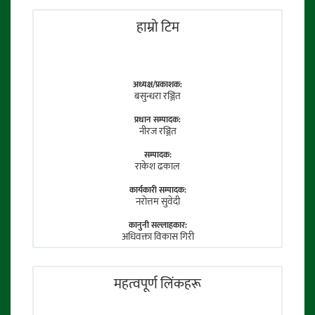
हाम्राे टिम
अध्यक्ष/प्रकाशक:
बसुन्धरा रञ्जित
प्रधान सम्पादक:
नीरज रञ्जित
सम्पादक:
राकेश ढकाल
कार्यकारी सम्पादक:
नराेत्तम सुवेदी
कानुनी सल्लाहकार:
अधिवक्ता विकास गिरी
फाेटाे पत्रकार:
तेजेन्द्र श्रेष्ठ
महत्वपूर्ण लिंकहरू