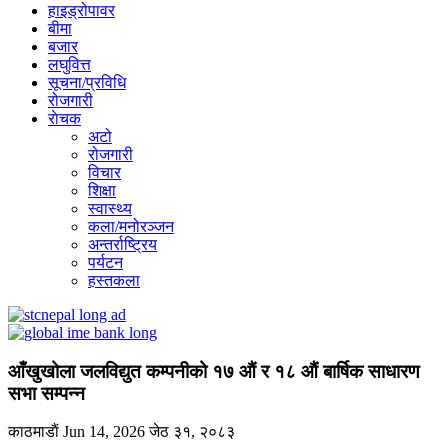
हाइड्रोपावर
बीमा
बजार
लघुवित्त
सूचना/प्रविधि
रोजगारी
राेचक
अटो
रोजगारी
विचार
शिक्षा
स्वास्थ्य
कला/मनोरञ्जन
अन्तर्राष्ट्रिय
पर्यटन
हस्तकला
आँखुखोला जलविद्युत कम्पनीको १७ औं र १८ औं बार्षिक साधारण
सभा सम्पन्न
काठमाडाैं
Jun 14, 2026
जेठ ३१, २०८३