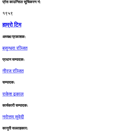
प्रेस काउन्सिल सूचिकरण नं:
१९५९
हाम्राे टिम
अध्यक्ष/प्रकाशक:
बसुन्धरा रञ्जित
प्रधान सम्पादक:
नीरज रञ्जित
सम्पादक:
राकेश ढकाल
कार्यकारी सम्पादक:
नराेत्तम सुवेदी
कानुनी सल्लाहकार: