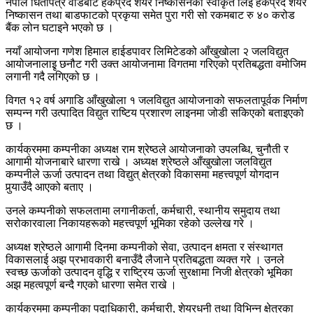
नेपाल धितोपत्र वोर्डबाट हकप्रद शेयर निष्कासनको स्वीकृत लिई हकप्रद शेयर
निष्कासन तथा बाडफाटको प्रकृया समेत पुरा गरी सो रकमबाट रु ४० करोड
बैंक लोन घटाइने भएको छ ।
नयाँ आयोजना गणेश हिमाल हाईडपावर लिमिटेडको आँखुखोला २ जलविद्युत
आयोजनालाइृ छनौट गरी उक्त आयोजनामा विगतमा गरिएको प्रतिबद्धता वमोजिम
लगानी गदै लगिएको छ ।
विगत १२ वर्ष अगाडि आँखुखोला १ जलविद्युत आयोजनाको सफलतापूर्वक निर्माण
सम्पन्न गरी उत्पादित विद्युत राष्टिय प्रशारण लाइनमा जोडी सकिएको बताइएको
छ ।
कार्यक्रममा कम्पनीका अध्यक्ष राम श्रेष्ठले आयोजनाको उपलब्धि, चुनौती र
आगामी योजनाबारे धारणा राखे । अध्यक्ष श्रेष्ठले आँखुखोला जलविद्युत
कम्पनीले ऊर्जा उत्पादन तथा विद्युत् क्षेत्रको विकासमा महत्त्वपूर्ण योगदान
पुर्‍याउँदै आएको बताए ।
उनले कम्पनीको सफलतामा लगानीकर्ता, कर्मचारी, स्थानीय समुदाय तथा
सरोकारवाला निकायहरूको महत्त्वपूर्ण भूमिका रहेको उल्लेख गरे ।
अध्यक्ष श्रेष्ठले आगामी दिनमा कम्पनीको सेवा, उत्पादन क्षमता र संस्थागत
विकासलाई अझ प्रभावकारी बनाउँदै लैजाने प्रतिबद्धता व्यक्त गरे । उनले
स्वच्छ ऊर्जाको उत्पादन वृद्धि र राष्ट्रिय ऊर्जा सुरक्षामा निजी क्षेत्रको भूमिका
अझ महत्वपूर्ण बन्दै गएको धारणा समेत राखे ।
कार्यक्रममा कम्पनीका पदाधिकारी, कर्मचारी, शेयरधनी तथा विभिन्न क्षेत्रका