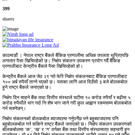
399
shares
काठमाडौं । नेपाल राष्ट्र बैंकले बैंकिङ प्रणालीमा अधिक तरलता थुप्रिएपछि
लगातार पैसा खिचिरहेको छ। निक्षेप संकलन उपकरण प्रयोग गर्दै बैंकिङ
प्रणालीबाट केन्द्रीय बैंकले पैसा खिचिरहेको हो।
केन्द्रीय बैंकले आज जेठ २९ गते फेरि निक्षेप संकलनबाट बैंकिङ प्रणालीबाट
१०० अर्ब रुपैयाँ तान्ने भएको छ। यसका लागि आज दिउँसो ३ बजे बोलकबोल
हुने राष्ट्र बैंकले जनाएको छ।
निक्षेप दिन चाहने बैंक तथा वित्तीय संस्थाले घटीमा १० करोड रुपैयाँ र बढीमा ५
करोड रुपैयाँले भाग गर्दा निःशेष भाग जाने गरी कुल आह्वान रकमसम्म बोलकबोल
गर्न सक्नेछन्।
निक्षेप संकलनको बोलकबोल ब्याजदरमा गर्नुपर्नेछ भने बहुब्याजदरमा पनि
बहुबोलकबोल गर्न सकिने राष्ट्र बैंकले जनाएको छ। निक्षेप संकलन उपकरणको
बोलकबोलमा ‘क’, ‘ख’ र ‘ग’ वर्गका बैंक तथा वित्तीय संस्थामात्र सहभागी हुन
पाउनेछन्। यो १९ दिने निक्षेप संकलन उपकरणको आउँदो असार १७ गते साँवा