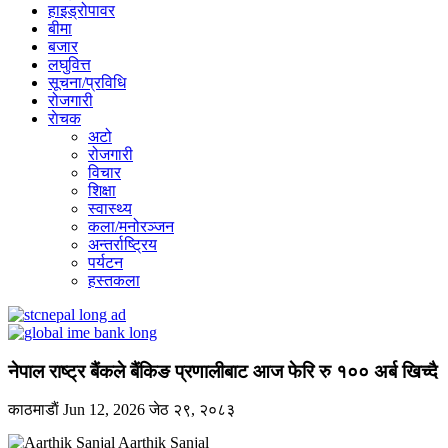
हाइड्रोपावर
बीमा
बजार
लघुवित्त
सूचना/प्रविधि
रोजगारी
राेचक
अटो
रोजगारी
विचार
शिक्षा
स्वास्थ्य
कला/मनोरञ्जन
अन्तर्राष्ट्रिय
पर्यटन
हस्तकला
नेपाल राष्ट्र बैंकले बैंकिङ प्रणालीबाट आज फेरि रु १०० अर्ब खिच्दै
काठमाडाैं
Jun 12, 2026
जेठ २९, २०८३
Aarthik Sanjal