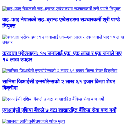
वाइ–फाइ नेपालको सह–ब्रान्ड एम्बेसडरमा सञ्चारकर्मी श्री पाण्डे
नियुक्त
करदाता प्रोत्साहन: १५ जनालाई एक–एक लाख र एक जनाले पाए
१० लाख उपहार
सानिमा जिआईसी इन्स्योरेन्सको २ लाख ६१ हजार कित्ता शेयर
बिक्रीमा
एनआईसी एशिया बैंकले ७ वटा शाखारहित बैंकिङ सेवा बन्द गर्यो