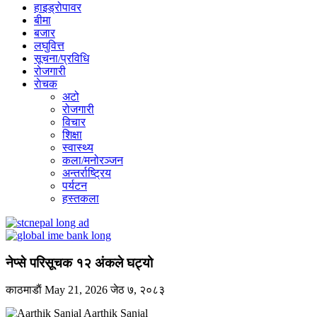
हाइड्रोपावर
बीमा
बजार
लघुवित्त
सूचना/प्रविधि
रोजगारी
राेचक
अटो
रोजगारी
विचार
शिक्षा
स्वास्थ्य
कला/मनोरञ्जन
अन्तर्राष्ट्रिय
पर्यटन
हस्तकला
नेप्से परिसूचक १२ अंकले घट्यो
काठमाडाैं
May 21, 2026
जेठ ७, २०८३
Aarthik Sanjal