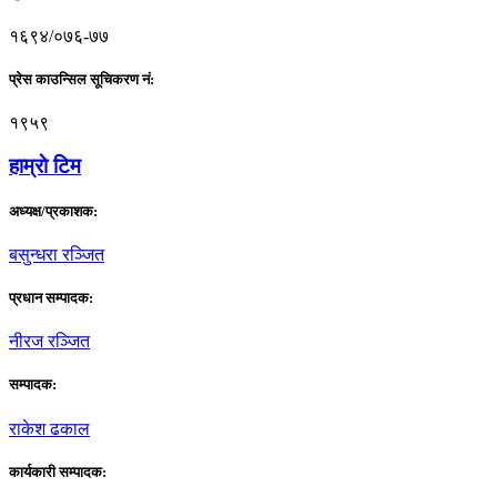
१६९४/०७६-७७
प्रेस काउन्सिल सूचिकरण नं:
१९५९
हाम्राे टिम
अध्यक्ष/प्रकाशक:
बसुन्धरा रञ्जित
प्रधान सम्पादक:
नीरज रञ्जित
सम्पादक:
राकेश ढकाल
कार्यकारी सम्पादक: