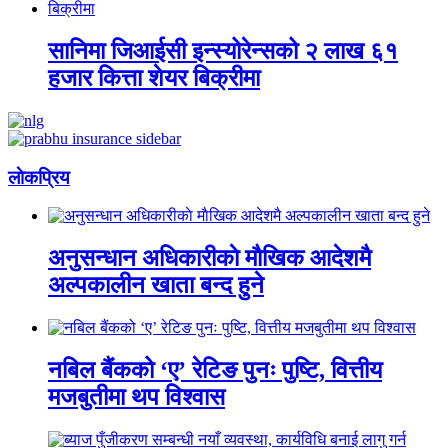
सानिमा जिआईसी इन्स्योरेन्सको २ लाख ६१
हजार कित्ता शेयर बिक्रीमा
लाेकप्रिय
अनुसन्धान अधिकारीकाे माैखिक आदेशमै
अल्पकालीन खाता बन्द हुने
नबिल बैंकको ‘ए’ रेटिङ पुनः पुष्टि, वित्तीय
मजबुतीमा थप विश्वास