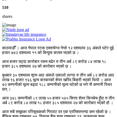
510
shares
काठमाडौँ । आज नेपाल स्टक एक्सचेन्ज नेप्से १२ दशमलव ३६ अंकले घटेर दुई
हजार ७४२ दशमलव ११ को बिन्दुमा कायम भएको छ ।
आज बजार घट्दा कारोबार रकम बढेर रु तीन अर्ब ८९ करोड ८४ लाख १८
हजार ३८५ दशमलव २७ को कारोबार भएको छ ।
बुधबार ३० दशमलव शून्य आठ अंकले उकालो लाग्दा रु तीन अर्ब ८२ करोड आठ
लाख ९६ हजार ९६६ मूल्य बारबारको शेयर खरिद बिक्री भएको थियो । आज
७२ कम्पनीको मूल्य बढ्दा १८८ कम्पनीको मूल्य घटेको छ भने नौ कम्पनी स्थिर
छन् ।
आज ३४८ कम्पनीको ८९ लाख ५५ हजार ५४५ कित्ता शेयर किनबेच हुँदा रु तीन
अर्ब ८९ करोड ८४ लाख १८ हजार ३८५ दशमलव २७ को कारोबार भएको हो ।
आज सबै समूहका परिसूचकको गिरावट दर एक प्रतिशतभन्दा कम रहेको छ ।
बैंकिङ शून्य दशमलव ५७, विकास बैंक शून्य दशमलव ३१, फाइनान्स शून्य