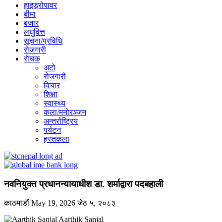
हाइड्रोपावर
बीमा
बजार
लघुवित्त
सूचना/प्रविधि
रोजगारी
राेचक
अटो
रोजगारी
विचार
शिक्षा
स्वास्थ्य
कला/मनोरञ्जन
अन्तर्राष्ट्रिय
पर्यटन
हस्तकला
नवनियुक्त प्रधानन्यायाधीश डा. शर्माद्वारा पदबहाली
काठमाडाैं
May 19, 2026
जेठ ५, २०८३
Aarthik Sanjal