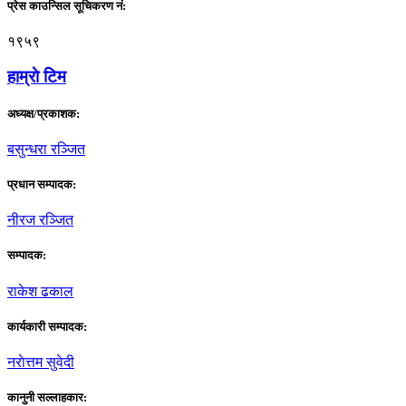
प्रेस काउन्सिल सूचिकरण नं:
१९५९
हाम्राे टिम
अध्यक्ष/प्रकाशक:
बसुन्धरा रञ्जित
प्रधान सम्पादक:
नीरज रञ्जित
सम्पादक:
राकेश ढकाल
कार्यकारी सम्पादक:
नराेत्तम सुवेदी
कानुनी सल्लाहकार: