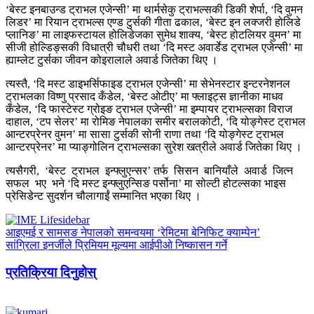
‘बेस्ट इनबाउन्ड ट्राभल एजेन्सी’ मा थार्मसेकु ट्राभल्सकी डिकी शेर्पा, ‘दि वुमन
लिडर’ मा रियान ट्राभल्स एण्ड टुर्सकी गीता ढकाल, ‘बेस्ट इन लक्जरी होलिडे
प्लानिङ’ मा लाइफस्टायल होलिडेजका सुमेध शाक्य, ‘बेस्ट होटलियर वुमन’ मा
सीजी होल्डिङ्सकी विधात्री चौधरी तथा ‘दि मस्ट अवार्डेड ट्राभल एजेन्सी’ मा
ह्याम्लेट टुर्सका जीवन कोइरालाले अवार्ड जितेका थिए ।
त्यस्तै, ‘दि मस्ट डाइभर्सिफाइड ट्राभल एजेन्सी’ मा सेभेनस्टार इन्टरनेशनल
ट्राभलका विष्णु प्रसाद कँडेल, ‘बेस्ट ओटीए’ मा फ्लाइट्स ज्ञानीका माधव
कँडेल, ‘दि फास्टेस्ट ग्रोइङ ट्राभल एजेन्सी’ मा इम्पायर ट्राभल्सका विराज
दाहाल, ‘टप सेलर’ मा रोमिङ नेपालका समीर बरालकोटी, ‘दि योङ्गेस्ट ट्राभल
आन्टरप्रेनर वुमन’ मा सासा टुर्सकी सोनी राणा तथा ‘दि योङ्गेस्ट ट्राभल
आन्टरप्रेनर’ मा प्याङ्गोलिन ट्राभल्सका सुरेश खत्रीले अवार्ड जितेका थिए ।
त्यसैगरी, ‘बेस्ट ट्राभल इन्फ्लुएन्सर’ तर्फ सिसन बानियाँले अवार्ड जित्न
सफल भए भने ‘दि मस्ट इन्फ्लुएन्सिङ पर्सोना’ मा सोल्टी होटल्सका भाइस
प्रेसिडेन्ट सुदर्शन चौलागाईं सम्मानित भएका थिए ।
आइएमई र सामसङ नेपालको समन्वयमा ‘रेमिटमा बेनिफिट क्याम्पेन’
सांग्रिला इनर्जीले प्रिमियम मूल्यमा आईपीओ निष्कासन गर्ने
प्रतिक्रिया दिनुहोस्