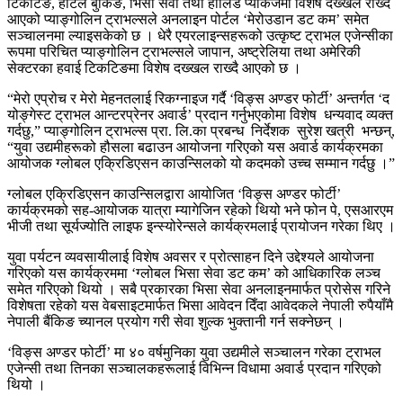
टिकटिङ, होटल बुकिङ, भिसा सेवा तथा होलिडे प्याकेजमा विशेष दख्खल राख्दै
आएको प्याङ्गोलिन ट्राभल्सले अनलाइन पोर्टल ‘मेरोउडान डट कम’ समेत
सञ्चालनमा ल्याइसकेको छ । धेरै एयरलाइन्सहरूको उत्कृष्ट ट्राभल एजेन्सीका
रूपमा परिचित प्याङ्गोलिन ट्राभल्सले जापान, अष्ट्रेलिया तथा अमेरिकी
सेक्टरका हवाई टिकटिङमा विशेष दख्खल राख्दै आएको छ ।
“मेरो एप्रोच र मेरो मेहनतलाई रिकग्नाइज गर्दै ‘विङ्स अण्डर फोर्टी’ अन्तर्गत ‘द
योङ्गेस्ट ट्राभल आन्टरप्रेनर अवार्ड’ प्रदान गर्नुभएकोमा विशेष धन्यवाद व्यक्त
गर्दछु,” प्याङ्गोलिन ट्राभल्स प्रा. लि.का प्रबन्ध निर्देशक सुरेश खत्री भन्छन्,
“युवा उद्यमीहरूको हौसला बढाउन आयोजना गरिएको यस अवार्ड कार्यक्रमका
आयोजक ग्लोबल एक्रिडिएसन काउन्सिलको यो कदमको उच्च सम्मान गर्दछु ।”
ग्लोबल एक्रिडिएसन काउन्सिलद्वारा आयोजित ‘विङ्स अण्डर फोर्टी’
कार्यक्रमको सह-आयोजक यात्रा म्यागेजिन रहेको थियो भने फोन पे, एसआरएम
भीजी तथा सूर्यज्योति लाइफ इन्स्योरेन्सले कार्यक्रमलाई प्रायोजन गरेका थिए ।
युवा पर्यटन व्यवसायीलाई विशेष अवसर र प्रोत्साहन दिने उद्देश्यले आयोजना
गरिएको यस कार्यक्रममा ‘ग्लोबल भिसा सेवा डट कम’ को आधिकारिक लञ्च
समेत गरिएको थियो । सबै प्रकारका भिसा सेवा अनलाइनमार्फत प्रोसेस गरिने
विशेषता रहेको यस वेबसाइटमार्फत भिसा आवेदन दिँदा आवेदकले नेपाली रुपैयाँमै
नेपाली बैंकिङ च्यानल प्रयोग गरी सेवा शुल्क भुक्तानी गर्न सक्नेछन् ।
‘विङ्स अण्डर फोर्टी’ मा ४० वर्षमुनिका युवा उद्यमीले सञ्चालन गरेका ट्राभल
एजेन्सी तथा तिनका सञ्चालकहरूलाई विभिन्न विधामा अवार्ड प्रदान गरिएको
थियो ।