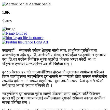
Aarthik Sanjal
1.6K
shares
काठमाडौं । नेपालको पर्यटन क्षेत्रमा नौलो सोच, आधुनिक प्रविधि तथा
अन्तर्राष्ट्रिय पहुँच पुर्‍याउँदै उल्लेखनीय योगदान गरिरहेका प्याङ्गोलिन ट्राभल्स
प्रा. लि.का प्रबन्ध निर्देशक सुरेश खत्रीले ‘विङ्स अण्डर फोर्टी’ मा ‘द
योङ्गेस्ट ट्राभल आन्टरप्रेनर अवार्ड’ जितेका छन् ।
२०८३ बैशाख २५ गते काठमाडौंस्थित होटल लो मुस्ताङमा आयोजना गरिएको
विशेष कार्यक्रममा प्याङ्गोलिन ट्राभल्सले स्थापनाको छोटो समयमै उल्लेखनीय
उपलब्धि हासिल गर्न सफल भएको तथा युवा उमेरमै अपत्यारिलो प्रगति गरेको
भन्दै उक्त अवार्ड प्रदान गरिएको हो ।
प्याङ्गोलिन ट्राभल्सका सुरेश खत्री पछिल्लो समय आईएटा सर्टिफिकेसन
प्राप्त गर्दै ट्राभल व्यवसायलाई नयाँ उचाइमा पुर्‍याउने सबैभन्दा कान्छा उद्यमीका
रूपमा परिचित छन् ।