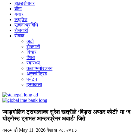
हाइड्रोपावर
बीमा
बजार
लघुवित्त
सूचना/प्रविधि
रोजगारी
राेचक
अटो
रोजगारी
विचार
शिक्षा
स्वास्थ्य
कला/मनोरञ्जन
अन्तर्राष्ट्रिय
पर्यटन
हस्तकला
प्याङ्गोलिन ट्राभल्सका सुरेश खत्रीले ‘विङ्स अण्डर फोर्टी’ मा ‘द
योङ्गेस्ट ट्राभल आन्टरप्रेनर अवार्ड’ जिते
काठमाडाैं
May 11, 2026
वैशाख २८, २०८३