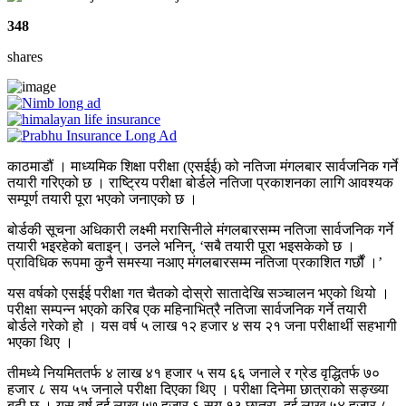
348
shares
काठमाडौं । माध्यमिक शिक्षा परीक्षा (एसईई) को नतिजा मंगलबार सार्वजनिक गर्ने
तयारी गरिएको छ । राष्ट्रिय परीक्षा बोर्डले नतिजा प्रकाशनका लागि आवश्यक
सम्पूर्ण तयारी पूरा भएको जनाएको छ ।
बोर्डकी सूचना अधिकारी लक्ष्मी मरासिनीले मंगलबारसम्म नतिजा सार्वजनिक गर्ने
तयारी भइरहेको बताइन्। उनले भनिन्, ‘सबै तयारी पूरा भइसकेको छ ।
प्राविधिक रूपमा कुनै समस्या नआए मंगलबारसम्म नतिजा प्रकाशित गर्छौं ।’
यस वर्षको एसईई परीक्षा गत चैतको दोस्रो सातादेखि सञ्चालन भएको थियो ।
परीक्षा सम्पन्न भएको करिब एक महिनाभित्रै नतिजा सार्वजनिक गर्ने तयारी
बोर्डले गरेको हो । यस वर्ष ५ लाख १२ हजार ४ सय २१ जना परीक्षार्थी सहभागी
भएका थिए ।
तीमध्ये नियमिततर्फ ४ लाख ४१ हजार ५ सय ६६ जनाले र ग्रेड वृद्धितर्फ ७०
हजार ८ सय ५५ जनाले परीक्षा दिएका थिए । परीक्षा दिनेमा छात्राको सङ्ख्या
बढी छ । यस वर्ष दुई लाख ५७ हजार ६ सय १३ छात्रा, दुई लाख ५४ हजार ८