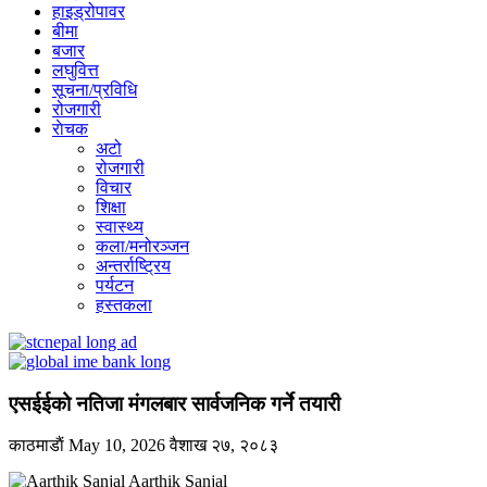
हाइड्रोपावर
बीमा
बजार
लघुवित्त
सूचना/प्रविधि
रोजगारी
राेचक
अटो
रोजगारी
विचार
शिक्षा
स्वास्थ्य
कला/मनोरञ्जन
अन्तर्राष्ट्रिय
पर्यटन
हस्तकला
एसईईको नतिजा मंगलबार सार्वजनिक गर्ने तयारी
काठमाडाैं
May 10, 2026
वैशाख २७, २०८३
Aarthik Sanjal