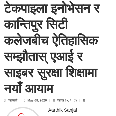
टेकपाइला इनोभेसन र
कान्तिपुर सिटी
कलेजबीच ऐतिहासिक
सम्झौतास् एआई र
साइबर सुरक्षा शिक्षामा
नयाँ आयाम
काठमाडाैं
May 08, 2026
वैशाख २५, २०८३
Aarthik Sanjal