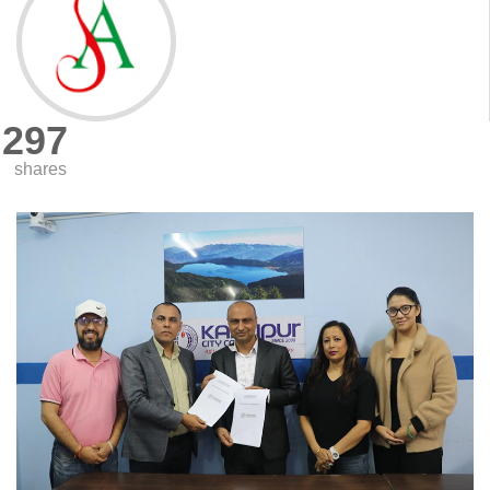
297
shares