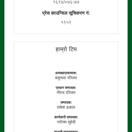
१६९४/०७६-७७
प्रेस काउन्सिल सूचिकरण नं:
१९५९
हाम्राे टिम
अध्यक्ष/प्रकाशक:
बसुन्धरा रञ्जित
प्रधान सम्पादक:
नीरज रञ्जित
सम्पादक:
राकेश ढकाल
कार्यकारी सम्पादक:
नराेत्तम सुवेदी