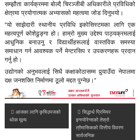
सम्झौता कार्यक्रममा बोल्दै चिरञ्जीबी अधिकारीले प्रविधिको
क्षेत्रमा प्रयोगात्मक अभ्यासको महत्वमा जोड दिनुभयो।
“यो साझेदारी स्थानीय प्रविधि इकोसिस्टमका लागि एक
महत्वपूर्ण कोशेढुङ्गा हो। हाम्रो मुख्य उद्देश्य पाठ्यक्रमलाई
आधुनिक बनाउनु र विद्यार्थीहरूलाई वास्तविक समस्या
समाधान गर्न आवश्यक पर्ने मेन्टरसिप र उपकरणहरू प्रदान
गर्नु हो।
उद्योगको अनुभवलाई सिधै कक्षाकोठासम्म पुर्‍याउँदा नेपालमा
दक्ष जनशक्ति निर्माणमा ठूलो मद्दत पुग्नेछ।”
आजका लागि कृषिउपजको
सिद्धार्थ प्रिमियर
थोक मूल्य
इन्स्योरेन्सको तेस्रो
त्रैमासिकको वित्तीय विवरण
सार्वजनिक