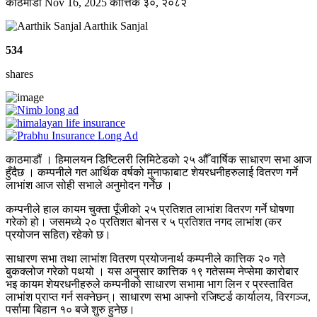
काठमाडाैं
Nov 16, 2025
कात्तिक ३०, २०८२
Aarthik Sanjal
534
shares
काठमाडौं । हिमालयन डिष्टिलरी लिमिटेडको २५ औँ वार्षिक साधारण सभा आज
हुँदैछ । कम्पनीले गत आर्थिक वर्षको मुनाफाबाट शेयरधनीहरुलाई वितरण गर्ने
लाभांश आज सोही सभाले अनुमोदन गर्नेछ ।
कम्पनीले हाल कायम चुक्ता पूँजीको २५ प्रतिशत लाभांश वितरण गर्ने घोषणा
गरेको हो। जसमध्ये २० प्रतिशत बोनस र ५ प्रतिशत नगद लाभांश (कर
प्रयोजन सहित) रहेको छ।
साधारण सभा तथा लाभांश वितरण प्रयोजनार्थ कम्पनीले कात्तिक २० गते
बुकक्लोज गरेको पथयो । यस अनुसार कात्तिक १९ गतेसम्म नेप्सेमा कारोबार
भइ कायम शेयरधनीहरुले कम्पनीको साधारण सभामा भाग लिन र प्रस्तावित
लाभांश प्राप्त गर्न सक्नेछन्। साधारण सभा आफ्नो रजिष्टर्ड कार्यालय, विरगञ्ज,
पर्सामा बिहान १० बजे शुरु हुनेछ।