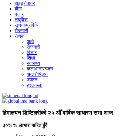
हाइड्रोपावर
बीमा
बजार
लघुवित्त
सूचना/प्रविधि
रोजगारी
राेचक
अटो
रोजगारी
विचार
शिक्षा
स्वास्थ्य
कला/मनोरञ्जन
अन्तर्राष्ट्रिय
पर्यटन
हस्तकला
हिमालयन डिष्टिलरीको २५ औँ वार्षिक साधारण सभा आज
३०%% लाभांश पारित हुँदै