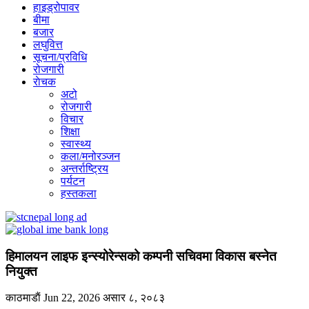
हाइड्रोपावर
बीमा
बजार
लघुवित्त
सूचना/प्रविधि
रोजगारी
राेचक
अटो
रोजगारी
विचार
शिक्षा
स्वास्थ्य
कला/मनोरञ्जन
अन्तर्राष्ट्रिय
पर्यटन
हस्तकला
हिमालयन लाइफ इन्स्योरेन्सको कम्पनी सचिवमा विकास बस्नेत
नियुक्त
काठमाडाैं
Jun 22, 2026
असार ८, २०८३