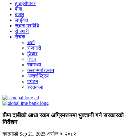
हाइड्रोपावर
बीमा
बजार
लघुवित्त
सूचना/प्रविधि
रोजगारी
राेचक
अटो
रोजगारी
विचार
शिक्षा
स्वास्थ्य
कला/मनोरञ्जन
अन्तर्राष्ट्रिय
पर्यटन
हस्तकला
बीमा दाबीको आधा रकम अग्रिमरूपमा भुक्तानी गर्न सरकारको
निर्देशन
काठमाडाैं
Sep 21, 2025
असोज ५, २०८२