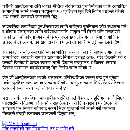
यसैगरी आन्दोलनमा क्षति भएको भौतिक संरचनाको पुननिर्माणका लागि आयातित
सामाग्रीमा लाग्ने भन्सार महशुलमा ५० प्रतिशत छुट दिने निर्णय बैठकले गरेको
अर्थ मन्त्री खनालले जानकारी दिए।
सार्वजनिक सम्पत्तिको पुनःनिर्माणका लागि राष्ट्रिय पुनर्निमाण कोष स्थापना गर्ने
र कोषमा योगदानका लागि सर्वसाधारणसँग आह्वान गर्ने निर्णय पनि सरकारले
गरेको छ। यो कोषमा व्यवसायीक प्रतिष्ठानहरूले योगदान गरेमा सामाजिक
उत्तरदायीत्व अन्तर्गतको खर्च दाबी गर्न पाउने जानकारी मन्त्री खनालले दिए।
सरकारले आन्दोलनमा क्षति भएका भौतिक संरचना, सवारी साधन लगायतको
सम्पत्तिहरू सरकारी सम्पत्ति खाताबाट मिनाहा ९राइट अफ० गरेर लिलामी गर्ने र
यसको जिम्मेवारी केन्द्र स्तरमा शहरी विकास मन्त्रालय र जिल्ला स्तरमा
जिल्ला प्रशासन कार्यालयलाइ दिने निर्णय समेत गरेको छ।
जेन जी आन्दोलनबाट भएको असामान्य परिस्थितिका कारण बन्द हुन पुगेका
उद्योग प्रतिष्ठानका कामदार कर्मचारीको आय सुरक्षाका लागि पेरोल प्रोटेक्शन
प्लानको समेत सरकारले घोषणा गरेको छ।
यस अन्तर्गत सम्बन्धित व्यवसायीक प्रतिष्ठानले बैंकबाट सहुलियत कर्जा लिएर
पारिश्रमिक वितरण गर्न सक्ने र सहुलियत कर्जा लिन नसक्ने प्रतिष्ठानले
राष्ट्रिय पुनःनिर्माण कोषबाट रकम लिएर भुक्तानी गर्न सक्ने गरी व्यवस्था
मिलाइने मन्त्री खनालले जानकारी दिएका छन् ।
पाँच मन्त्रीको नाम सिफारिस, शपथ भोलि हुने