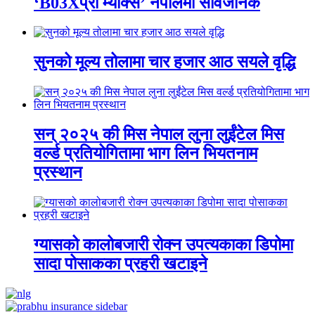
‘B03Xप्रो म्याक्स’ नेपालमा सार्वजनिक
सुनको मूल्य तोलामा चार हजार आठ सयले वृद्धि
सन् २०२५ की मिस नेपाल लुना लुईंटेल मिस
वर्ल्ड प्रतियोगितामा भाग लिन भियतनाम
प्रस्थान
ग्यासको कालोबजारी रोक्न उपत्यकाका डिपोमा
सादा पोसाकका प्रहरी खटाइने