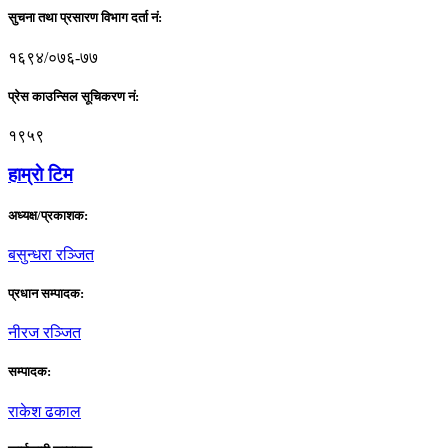
सुचना तथा प्रसारण विभाग दर्ता नं:
१६९४/०७६-७७
प्रेस काउन्सिल सूचिकरण नं:
१९५९
हाम्राे टिम
अध्यक्ष/प्रकाशक:
बसुन्धरा रञ्जित
प्रधान सम्पादक:
नीरज रञ्जित
सम्पादक:
राकेश ढकाल