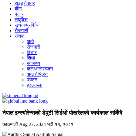
हाइड्रोपावर
बीमा
बजार
लघुवित्त
सूचना/प्रविधि
रोजगारी
राेचक
अटो
रोजगारी
विचार
शिक्षा
स्वास्थ्य
कला/मनोरञ्जन
अन्तर्राष्ट्रिय
पर्यटन
हस्तकला
नेपाल इन्स्योरेन्सको डेपुटी सिईओ पोखरेलको कार्यकाल सकिँदै
काठमाडाैं
Aug 27, 2024
भदौ ११, २०८१
Aarthik Sanjal