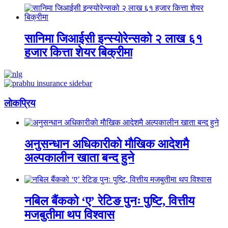
सानिमा जिआईसी इन्स्योरेन्सको २ लाख ६१
हजार कित्ता शेयर बिक्रीमा
लाेकप्रिय
अनुसन्धान अधिकारीकाे माैखिक आदेशमै
अल्पकालीन खाता बन्द हुने
नबिल बैंकको ‘ए’ रेटिङ पुनः पुष्टि, वित्तीय
मजबुतीमा थप विश्वास