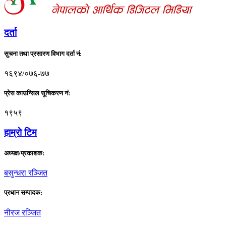
दर्ता
सुचना तथा प्रसारण विभाग दर्ता नं:
१६९४/०७६-७७
प्रेस काउन्सिल सूचिकरण नं:
१९५९
हाम्राे टिम
अध्यक्ष/प्रकाशक:
बसुन्धरा रञ्जित
प्रधान सम्पादक:
नीरज रञ्जित