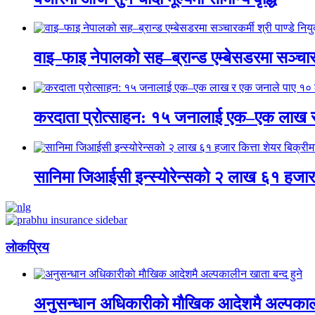
वाइ–फाइ नेपालको सह–ब्रान्ड एम्बेसडरमा सञ्चारकर्
करदाता प्रोत्साहन: १५ जनालाई एक–एक लाख 
सानिमा जिआईसी इन्स्योरेन्सको २ लाख ६१ हजार क
लाेकप्रिय
अनुसन्धान अधिकारीकाे माैखिक आदेशमै अल्पकाली