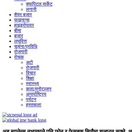
क्यापिटल मार्केट
लगानी
शेयर बजार
फाइनान्स
हाइड्रोपावर
बीमा
बजार
लघुवित्त
सूचना/प्रविधि
रोजगारी
राेचक
अटो
रोजगारी
विचार
शिक्षा
स्वास्थ्य
कला/मनोरञ्जन
अन्तर्राष्ट्रिय
पर्यटन
हस्तकला
अब ब्यालेन्स नभएकाले पनि फोन र फेसबुक सित्तैमा चलाउन सक्ने, आज