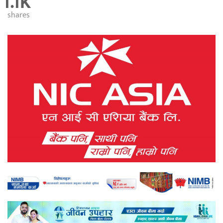
1.1K
shares