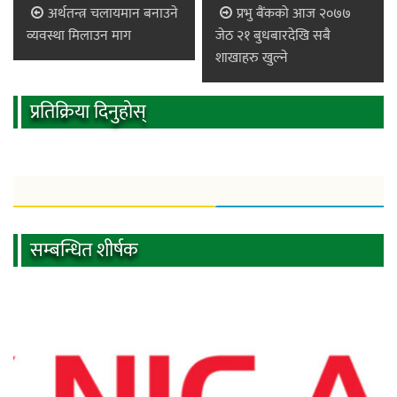
अर्थतन्त्र चलायमान बनाउने
प्रभु बैंकको आज २०७७
व्यवस्था मिलाउन माग
जेठ २१ बुधबारदेखि सबै
शाखाहरु खुल्ने
प्रतिक्रिया दिनुहोस्
सम्बन्धित शीर्षक