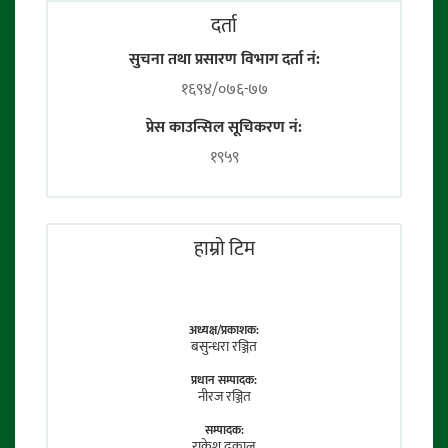
दर्ता
सुचना तथा प्रसारण विभाग दर्ता नं:
१६९४/०७६-७७
प्रेस काउन्सिल सूचिकरण नं:
१९५९
हाम्राे टिम
अध्यक्ष/प्रकाशक:
बसुन्धरा रञ्जित
प्रधान सम्पादक:
नीरज रञ्जित
सम्पादक:
राकेश ढकाल