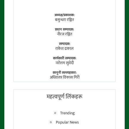
अध्यक्ष/प्रकाशक:
बसुन्धरा रञ्जित
प्रधान सम्पादक:
नीरज रञ्जित
सम्पादक:
राकेश ढकाल
कार्यकारी सम्पादक:
नराेत्तम सुवेदी
कानुनी सल्लाहकार:
अधिवक्ता विकास गिरी
फाेटाे पत्रकार:
तेजेन्द्र श्रेष्ठ
महत्वपूर्ण लिंकहरू
Trending
Popular News