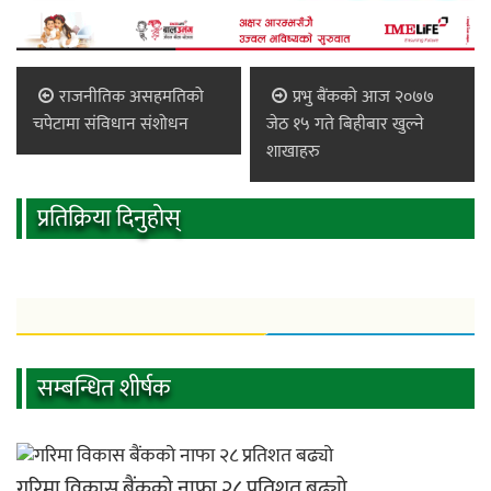
राजनीतिक असहमतिको
प्रभु बैंकको आज २०७७
चपेटामा संविधान संशोधन
जेठ १५ गते बिहीबार खुल्ने
शाखाहरु
प्रतिक्रिया दिनुहोस्
सम्बन्धित शीर्षक
गरिमा विकास बैंकको नाफा २८ प्रतिशत बढ्यो