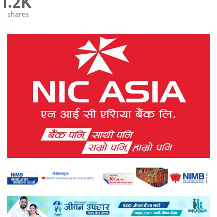
1.2K
shares