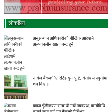
लाेकप्रिय
अनुसन्धान अधिकारीकाे माैखिक आदेशमै
अल्पकालीन खाता बन्द हुने
नबिल बैंकको ‘ए’ रेटिङ पुनः पुष्टि, वित्तीय मजबुतीमा
थप विश्वास
ब्याज पुँजीकरण सम्बन्धी नयाँ व्यवस्था, कार्यविधि
बनाई लागु गर्न राष्ट्र बैंकको निर्देशन