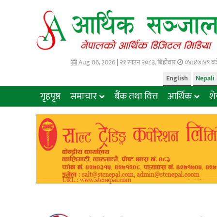
Aug 06, 2026 |
२१ साउन २०८३, बिहीवार
०४:४७:५० बज
English
Nepali
गृहपृष्ठ
समाचार
बैंक तथा वित्त
आर्थिक
श