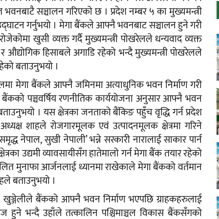
ित भवनबाटै सञ्चालन गरिएको छ । प्रदेश नम्बर ५ का मुख्यमन्त्री
टन गर्नुभयो । मेगा बैंकले आफ्नै भवनबाट सञ्चालन हुने गरी
ेकोमा खुसी व्यक्त गर्दै मुख्यमन्त्री पोखरेलले धन्यवाद व्यक्त
क र औद्योगिक हिसाबले अगाडि रहेको भन्दै मुख्यमन्त्री पोखरेलले
 रहेको बताउनुभयो ।
टवलमा मेगा बैंकले आफ्नै जमिनमा अत्याधुनिक भवन निर्माण गरी
 बैंकको पञ्चवर्षिय रणनीतिक कार्ययोजना अनुसार आफ्नै भवन
बताउनुभयो । यस क्षेत्रका जनताको बैंकिङ पहुँच वृद्धि गर्न प्रदेश
अध्यक्ष शाहले रोजगारमूलक एवं उत्पादनमूलक क्षेत्रमा गरिने
समृद्ध नेपाल, सुखी नेपाली’ भन्ने सरकारी नारालाई साकार पार्न
य क्षेत्रका उद्यमी व्यावसायीसँग हातेमालो गर्न मेगा बैंक तयार रहेको
्तुलित मुनाफा आर्जनलाई ध्यानमा राखेकाले मेगा बैंकको वर्तमान
ाहले बताउनुभयो ।
 खुञ्जेलीले बैंकको आफ्नै भवन निर्माण भएपछि ग्राहकहरुलाई
 हुने भन्दै उहाँले तत्कालिन पश्चिमाञ्चल विकास बैंकसँगको