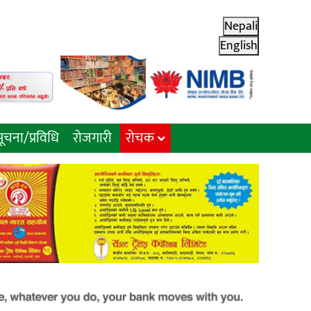
Nepali
English
ूचना/प्रविधि
रोजगारी
राेचक