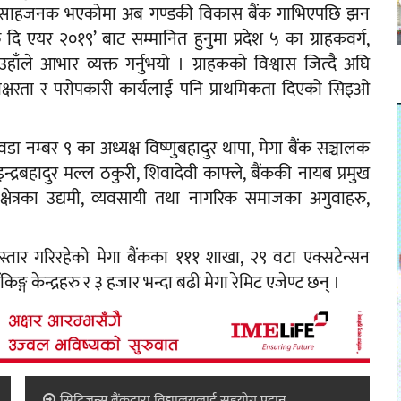
बार उत्साहजनक भएकोमा अब गण्डकी विकास बैंक गाभिएपछि झन
 दि एयर २०१९’ बाट सम्मानित हुनुमा प्रदेश ५ का ग्राहकवर्ग,
हाँले आभार व्यक्त गर्नुभयो । ग्राहकको विश्वास जित्दै अघि
 साक्षरता र परोपकारी कार्यलाई पनि प्राथमिकता दिएको सिइओ
नम्बर ९ का अध्यक्ष विष्णुबहादुर थापा, मेगा बैंक सञ्चालक
्रबहादुर मल्ल ठकुरी, शिवादेवी काफ्ले, बैंककी नायब प्रमुख
क्षेत्रका उद्यमी, व्यवसायी तथा नागरिक समाजका अगुवाहरु,
्तार गरिरहेको मेगा बैंकका १११ शाखा, २९ वटा एक्सटेन्सन
्ग केन्द्रहरु र ३ हजार भन्दा बढी मेगा रेमिट एजेण्ट छन् ।
सिटिजन्स बैंकद्वारा विद्यालयलाई सहयोग प्रदान