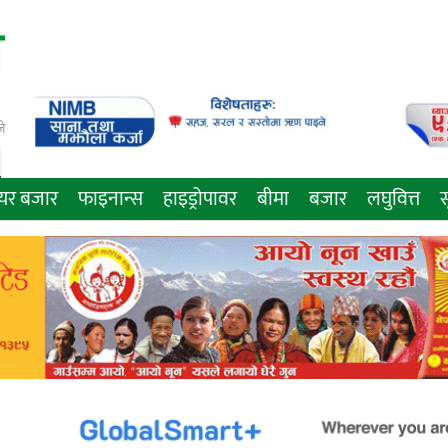
े
ेयर बजार
फाइनान्स
हाइड्रोपावर
बीमा
बजार
लघुवित्त
स