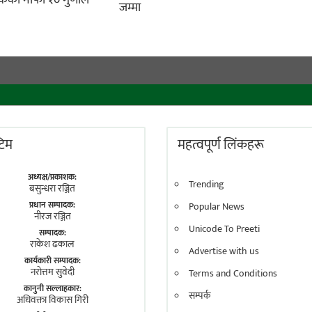
ैंकको नाफा १० गुणाले
जम्मा
 टिम
महत्वपूर्ण लिंकहरू
अध्यक्ष/प्रकाशक:
Trending
बसुन्धरा रञ्जित
प्रधान सम्पादक:
Popular News
नीरज रञ्जित
Unicode To Preeti
सम्पादक:
राकेश ढकाल
Advertise with us
कार्यकारी सम्पादक:
नराेत्तम सुवेदी
Terms and Conditions
कानुनी सल्लाहकार:
सम्पर्क
अधिवक्ता विकास गिरी