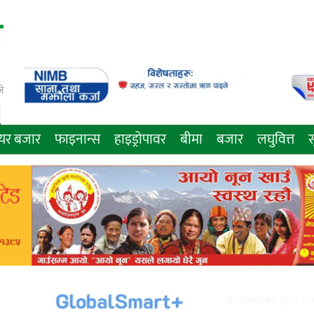
े
ेयर बजार
फाइनान्स
हाइड्रोपावर
बीमा
बजार
लघुवित्त
स