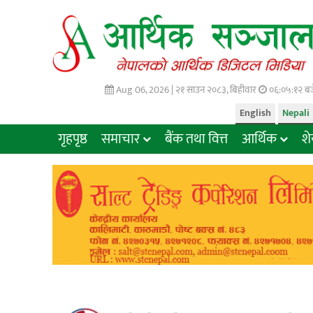
Aug 06, 2026 |
२१ साउन २०८३, बिहीवार
०६:०५:१३ बज
English
Nepali
गृहपृष्ठ
समाचार
बैंक तथा वित्त
आर्थिक
श