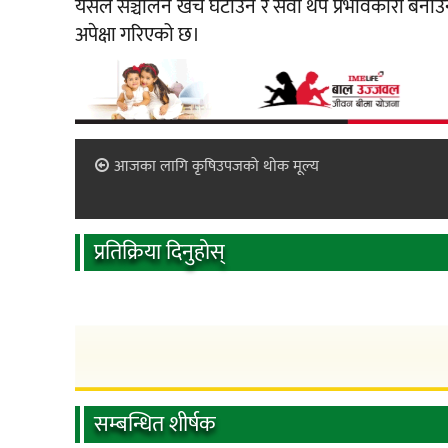
यसले सञ्चालन खर्च घटाउन र सेवा थप प्रभावकारी बनाउ
अपेक्षा गरिएको छ।
आजका लागि कृषिउपजको थोक मूल्य
प्रतिक्रिया दिनुहोस्
सम्बन्धित शीर्षक