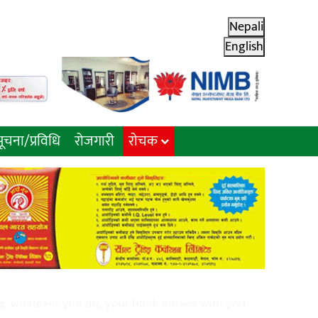
Nepali
English
ूचना/प्रविधि
रोजगारी
राेचक