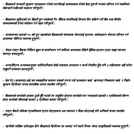
– बैंकहरूले सरकारी सुरक्षण पत्रहरूमा गरेको लगानीलाई आवश्यकता परेको बेला तुरुन्तै नगदमा परिणत गर्न व्यवस्थित
सेकेन्डरी मार्केटको स्थापना गरिनुपर्ने।
– बैंकहरूमा थुप्रिएको तर बिक्री हुन नसकेको गैर–बैंकिङ सम्पत्तिलाई लिजमा दिन सकिने गरी बैंक तथा वित्तीय
संस्थासम्बन्धी ऐनमा संशोधन गर्न पहल गरिनुपर्ने।
– सञ्चालनमा आएको १० वर्ष पुरा भइसकेका बैंकहरूको संस्थापक सेयरलाई क्रमशः सर्वसाधारण सेयरमा परिणत गर्न
आवश्यक नीतिगत व्यवस्था हुनुपर्ने।
– नेपाल राष्ट्र बैंकका निर्देशन बुझ्न वा कार्यान्वयन गर्न कतिपय अवस्थामा देखिने द्विविधा हटाउन एउटा साझा समन्वय
संयन्त्र बनाउनुपर्ने।
– अन्तर्राष्ट्रिय अभ्यासअनुसार प्रोभिजनिङमा केही लचकता अपनाउन र कर्जा नियमित हुँदा पनि ३ महिनासम्म उही वर्गमा
राख्नुपर्ने प्रावधान हटाउनुपर्ने।
– बेस रेट (आधारदर)लाई थप व्यावहारिक बनाउन यसको गणना गर्दा सञ्चालन खर्च, ऋणपत्र निष्कासन खर्च, र निक्षेप
सुरक्षण प्रिमियम जस्ता वास्तविक लागत समावेश गरिनुपर्ने।
– बैंकहरूको कर्जाको आकार ठूलो हुँदै गएको तर लघुवित्त क्षेत्रमा कर्जाको माग नभएकाले हालको ५ प्रतिशतको विपन्न
क्षेत्र कर्जाको सीमालाई घटाएर ३ प्रतिशत कायम गरिनुपर्ने।
– राष्ट्र बैंकले तोकेका प्राथमिकता प्राप्त क्षेत्रहरूमा अब स्वास्थ्य र शिक्षा क्षेत्रलाई पनि अनिवार्य रूपमा समावेश
गरिनुपर्ने।
– ऋणीको जोखिम प्रोफाइल हेरेर बैंकहरूले प्रिमियम दर थपघट गर्न पाउने रिस्क–बेस्ड प्राइसिङको व्यवस्था हुनुपर्ने।