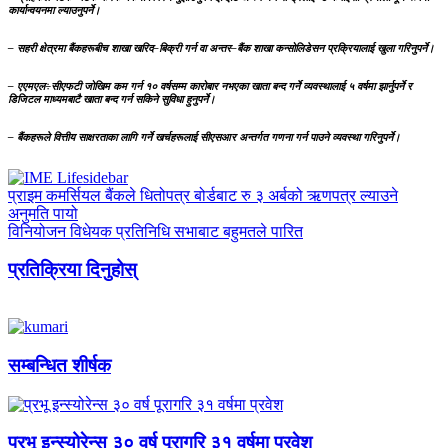
कार्यान्वयनमा ल्याउनुपर्ने।
– सहरी क्षेत्रमा बैंकहरूबीच शाखा खरिद–बिक्री गर्न वा अन्तर–बैंक शाखा कन्सोलिडेसन प्रक्रियालाई खुला गरिनुपर्ने।
– एएमएल÷सीएफटी जोखिम कम गर्न १० वर्षसम्म कारोबार नभएका खाता बन्द गर्ने व्यवस्थालाई ५ वर्षमा झार्नुपर्ने र
डिजिटल माध्यमबाटै खाता बन्द गर्न सकिने सुविधा हुनुपर्ने।
– बैंकहरूले वित्तीय साक्षरताका लागि गर्ने खर्चहरूलाई सीएसआर अन्तर्गत गणना गर्न पाउने व्यवस्था गरिनुपर्ने।
प्राइम कमर्सियल बैंकले धितोपत्र बोर्डबाट रु ३ अर्बको ऋणपत्र ल्याउने
अनुमति पायो
विनियोजन विधेयक प्रतिनिधि सभाबाट बहुमतले पारित
प्रतिक्रिया दिनुहोस्
सम्बन्धित शीर्षक
प्रभू इन्स्योरेन्स ३० वर्ष पूरागरि ३१ वर्षमा प्रवेश