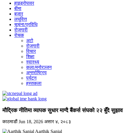
हाइड्रोपावर
बीमा
बजार
लघुवित्त
सूचना/प्रविधि
रोजगारी
राेचक
अटो
रोजगारी
विचार
शिक्षा
स्वास्थ्य
कला/मनोरञ्जन
अन्तर्राष्ट्रिय
पर्यटन
हस्तकला
मौद्रिक नीतिमा व्यापक सुधार माग्दै बैंकर्स संघको २२ बुँदे सुझाव
काठमाडाैं
Jun 18, 2026
असार ४, २०८३
Aarthik Sanjal