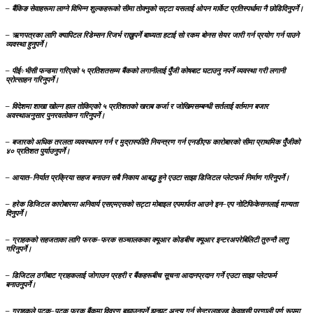
– बैंकिङ सेवाहरूमा लाग्ने विभिन्न शुल्कहरूको सीमा तोक्नुको सट्टा यसलाई ओपन मार्केट प्रतिस्पर्धामा नै छोडिदिनुपर्ने।
– ऋणपत्रका लागि क्यापिटल रिडेम्सन रिजर्भ राख्नुपर्ने बाध्यता हटाई सो रकम बोनस सेयर जारी गर्न प्रयोग गर्न पाउने
व्यवस्था हुनुपर्ने।
– पीई÷भीसी फन्डमा गरिएको ५ प्रतिशतसम्म बैंकको लगानीलाई पुँजी कोषबाट घटाउनु नपर्ने व्यवस्था गरी लगानी
प्रोत्साहन गरिनुपर्ने।
– विदेशमा शाखा खोल्न हाल तोकिएको ५ प्रतिशतको खराब कर्जा र जोखिमसम्बन्धी सर्तलाई वर्तमान बजार
अवस्थाअनुसार पुनरवलोकन गरिनुपर्ने।
– बजारको अधिक तरलता व्यवस्थापन गर्न र मुद्रास्फीति नियन्त्रण गर्न एनडीएफ कारोबारको सीमा प्राथमिक पुँजीको
४० प्रतिशत पुर्याउनुपर्ने।
– आयात–निर्यात प्रक्रिया सहज बनाउन सबै निकाय आबद्ध हुने एउटा साझा डिजिटल प्लेटफर्म निर्माण गरिनुपर्ने।
– हरेक डिजिटल कारोबारमा अनिवार्य एसएमएसको सट्टा मोबाइल एपमार्फत आउने इन–एप नोटिफिकेसनलाई मान्यता
दिनुपर्ने।
– ग्राहकको सहजताका लागि फरक–फरक सञ्चालकका क्यूआर कोडबीच क्यूआर इन्टरअपरेबिलिटी तुरुन्तै लागु
गरिनुपर्ने।
– डिजिटल ठगीबाट ग्राहकलाई जोगाउन प्रहरी र बैंकहरूबीच सूचना आदानप्रदान गर्ने एउटा साझा प्लेटफर्म
बनाउनुपर्ने।
– ग्राहकले पटक–पटक फरक बैंकमा विवरण बुझाउनुपर्ने झन्झट अन्त्य गर्न सेन्ट्रलाइज्ड केवाइसी प्रणाली पूर्ण रूपमा