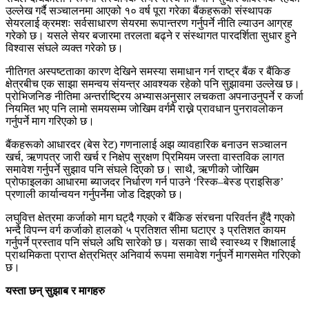
उल्लेख गर्दै सञ्चालनमा आएको १० वर्ष पूरा गरेका बैंकहरूको संस्थापक
सेयरलाई क्रमशः सर्वसाधारण सेयरमा रूपान्तरण गर्नुपर्ने नीति ल्याउन आग्रह
गरेको छ। यसले सेयर बजारमा तरलता बढ्ने र संस्थागत पारदर्शिता सुधार हुने
विश्वास संघले व्यक्त गरेको छ।
नीतिगत अस्पष्टताका कारण देखिने समस्या समाधान गर्न राष्ट्र बैंक र बैंकिङ
क्षेत्रबीच एक साझा समन्वय संयन्त्र आवश्यक रहेको पनि सुझावमा उल्लेख छ।
प्रोभिजनिङ नीतिमा अन्तर्राष्ट्रिय अभ्यासअनुसार लचकता अपनाउनुपर्ने र कर्जा
नियमित भए पनि लामो समयसम्म जोखिम वर्गमै राख्ने प्रावधान पुनरावलोकन
गर्नुपर्ने माग गरिएको छ।
बैंकहरूको आधारदर (बेस रेट) गणनालाई अझ व्यावहारिक बनाउन सञ्चालन
खर्च, ऋणपत्र जारी खर्च र निक्षेप सुरक्षण प्रिमियम जस्ता वास्तविक लागत
समावेश गर्नुपर्ने सुझाव पनि संघले दिएको छ। साथै, ऋणीको जोखिम
प्रोफाइलका आधारमा ब्याजदर निर्धारण गर्न पाउने ‘रिस्क–बेस्ड प्राइसिङ’
प्रणाली कार्यान्वयन गर्नुपर्नेमा जोड दिइएको छ।
लघुवित्त क्षेत्रमा कर्जाको माग घट्दै गएको र बैंकिङ संरचना परिवर्तन हुँदै गएको
भन्दै विपन्न वर्ग कर्जाको हालको ५ प्रतिशत सीमा घटाएर ३ प्रतिशत कायम
गर्नुपर्ने प्रस्ताव पनि संघले अघि सारेको छ। यसका साथै स्वास्थ्य र शिक्षालाई
प्राथमिकता प्राप्त क्षेत्रभित्र अनिवार्य रूपमा समावेश गर्नुपर्ने मागसमेत गरिएको
छ।
यस्ता छन् सुझाब र मागहरु