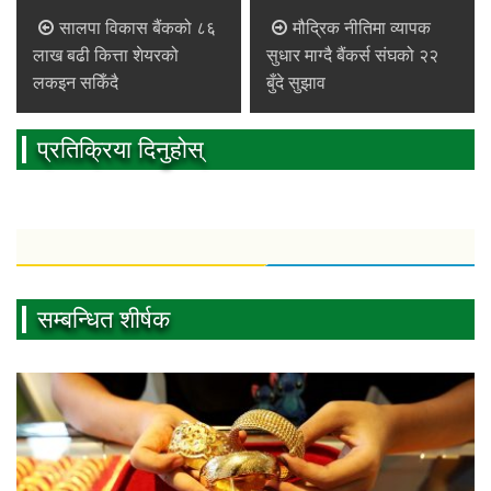
सालपा विकास बैंकको ८६
मौद्रिक नीतिमा व्यापक
लाख बढी कित्ता शेयरको
सुधार माग्दै बैंकर्स संघको २२
लकइन सकिँदै
बुँदे सुझाव
प्रतिक्रिया दिनुहोस्
सम्बन्धित शीर्षक