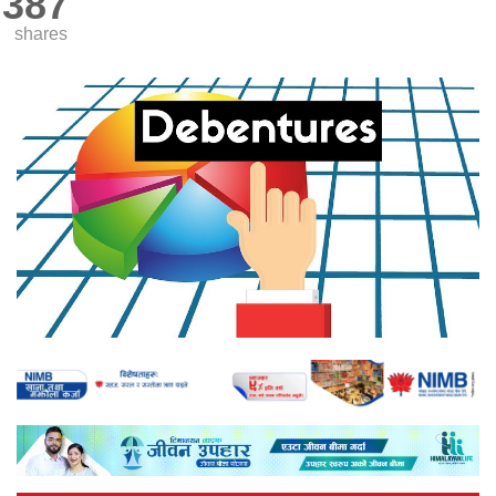
387
shares