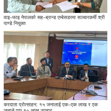
वाइ–फाइ नेपालको सह–ब्रान्ड एम्बेसडरमा सञ्चारकर्मी श्री
पाण्डे नियुक्त
करदाता प्रोत्साहन: १५ जनालाई एक–एक लाख र एक
जनाले पाए १० लाख उपहार