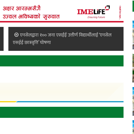
एनसेलद्वारा १०० जना एसईई उत्तीर्ण विद्यार्थीलाई ‘एनसेल
एसईई छात्रवृत्ति’ घोषणा