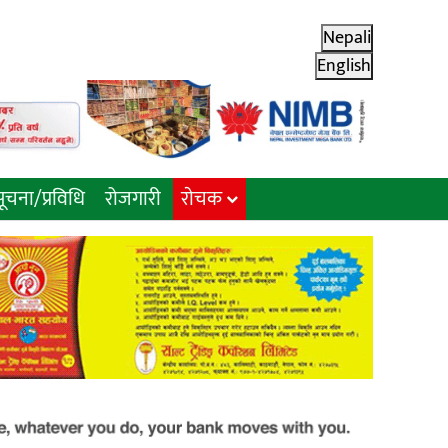
Nepali
English
ूचना/प्रविधि
रोजगारी
राेचक