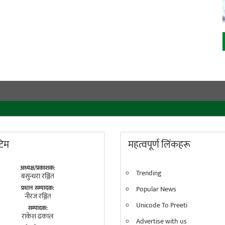
 टिम
महत्वपूर्ण लिंकहरू
अध्यक्ष/प्रकाशक:
Trending
बसुन्धरा रञ्जित
प्रधान सम्पादक:
Popular News
नीरज रञ्जित
Unicode To Preeti
सम्पादक:
राकेश ढकाल
Advertise with us