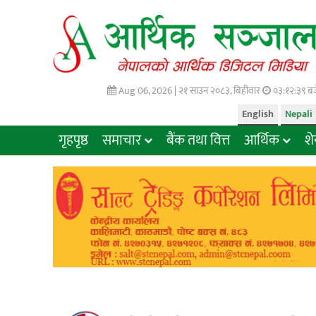
Aug 06, 2026 |
२१ साउन २०८३, बिहीवार
०३:१२:४० बज
English
Nepali
गृहपृष्ठ
समाचार
बैंक तथा वित्त
आर्थिक
श