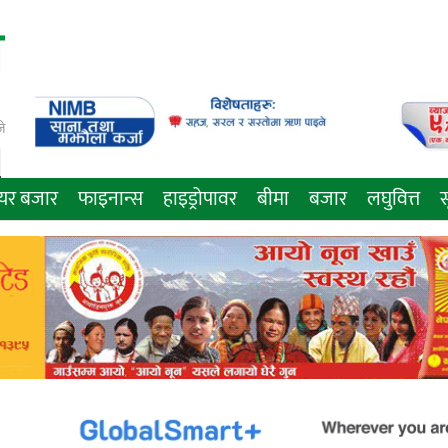
े
ेयर बजार
फाइनान्स
हाइड्रोपावर
बीमा
बजार
लघुवित्त
स