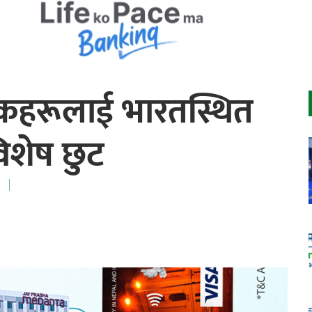
हकहरूलाई भारतस्थित
विशेष छुट