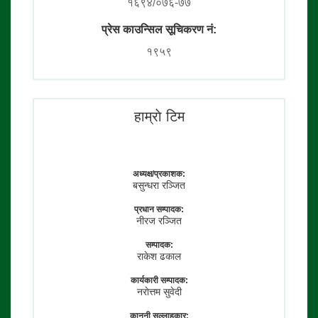
१६९४/०७६-७७
प्रेस काउन्सिल सूचिकरण नं:
१९५९
हाम्राे टिम
अध्यक्ष/प्रकाशक:
बसुन्धरा रञ्जित
प्रधान सम्पादक:
नीरज रञ्जित
सम्पादक:
राकेश ढकाल
कार्यकारी सम्पादक:
नराेत्तम सुवेदी
कानुनी सल्लाहकार: