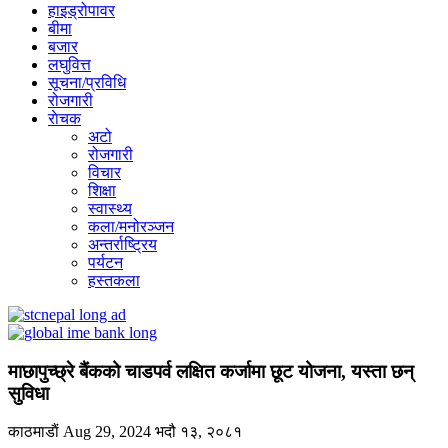
हाइड्रोपावर
बीमा
बजार
लघुवित्त
सूचना/प्रविधि
रोजगारी
राेचक
अटो
रोजगारी
विचार
शिक्षा
स्वास्थ्य
कला/मनोरञ्जन
अन्तर्राष्ट्रिय
पर्यटन
हस्तकला
माछापुच्छ्रे बैंकको चाडपर्व लक्षित कर्जामा छूट योजना, यस्ता छन्
सुविधा
काठमाडाैं
Aug 29, 2024
भदौ १३, २०८१