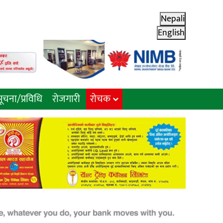
Nepali
English
ूचना/प्रविधि
रोजगारी
राेचक