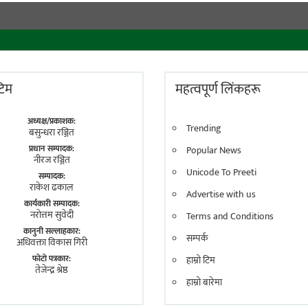
 टिम
महत्वपूर्ण लिंकहरू
अध्यक्ष/प्रकाशक:
Trending
बसुन्धरा रञ्जित
प्रधान सम्पादक:
Popular News
नीरज रञ्जित
Unicode To Preeti
सम्पादक:
राकेश ढकाल
Advertise with us
कार्यकारी सम्पादक:
नराेत्तम सुवेदी
Terms and Conditions
कानुनी सल्लाहकार:
सम्पर्क
अधिवक्ता विकास गिरी
फाेटाे पत्रकार:
हाम्रो टिम
तेजेन्द्र श्रेष्ठ
हाम्रो बारेमा