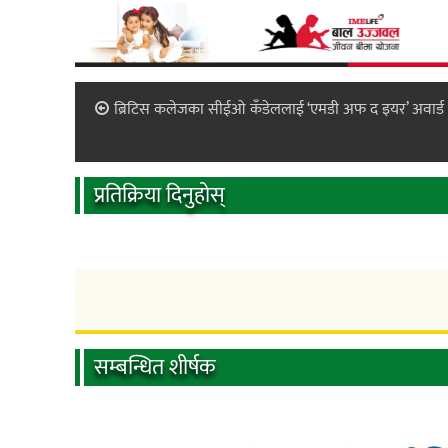
ब्रिटिस कलेजका सीईओ कँडेललाई ‘एमडी अफ द इयर’ अवार्ड
प्रतिक्रिया दिनुहोस्
सम्बन्धित शीर्षक