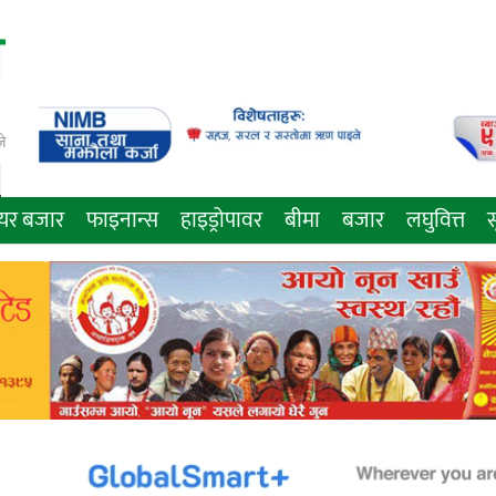
े
ेयर बजार
फाइनान्स
हाइड्रोपावर
बीमा
बजार
लघुवित्त
स