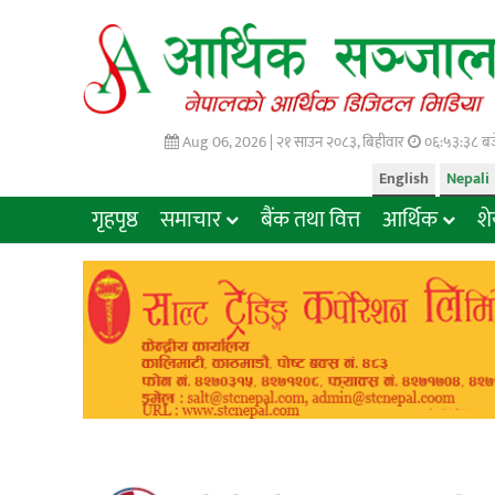
Aug 06, 2026 |
२१ साउन २०८३, बिहीवार
०६:५३:३९ बज
English
Nepali
गृहपृष्ठ
समाचार
बैंक तथा वित्त
आर्थिक
श