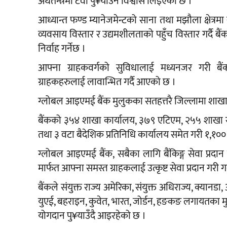
अर्थतन्त्रमा टेवा पु¥याउने विश्वास लिइएको छ ।
आध्यान्त फण्ड म्यानेजमेन्टको साना तथा मझौला क्षेत्रम
व्यवसाय विस्तार र उद्यमशीलताको पहुँच विस्तार गर्दै बैंक
निर्वाह गर्नेछ ।
आफ्ना ग्राहकवर्गको सुविधालाई मध्यनजर गरी बैं
ग्राहकहरुलाई लावान्भित गर्दै आएको छ ।
ग्लोबल आइएमई बैंक मुलुकका सतहत्तरै जिल्लामा शाखा सञ
बैंकको ३५४ शाखा कार्यालय, ३७९ एटिएम, २५५ शाखा रहि
तथा ३ वटा बैदेशिक प्रतिनिधि कार्यालय समेत गरी १,१०० भ
ग्लोबल आइएमई बैंक, सबैका लागि बैंकिङ्ग सेवा प्रदान
मार्फत आफ्ना समस्त ग्राहकलाई उत्कृष्ट सेवा प्रदान गरी 
बैंकले संयुक्त राज्य अमेरिका, संयुक्त अधिराज्य, क्यानडा
युएई, बहराइन, कुवेत, भारत, जोर्डन, हङकङ लगायतका मुलुकब
योगदान पु¥याउँदै आइरहेको छ ।