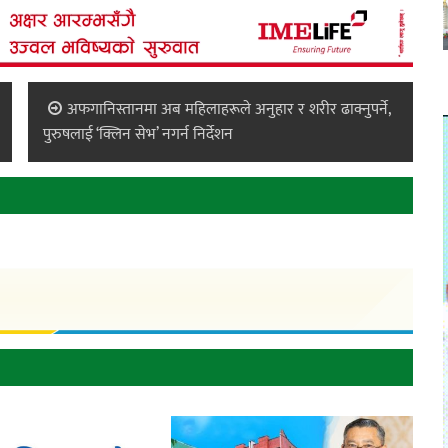
अफगानिस्तानमा अब महिलाहरूले अनुहार र शरीर ढाक्नुपर्ने,
पुरुषलाई ‘क्लिन सेभ’ नगर्न निर्देशन