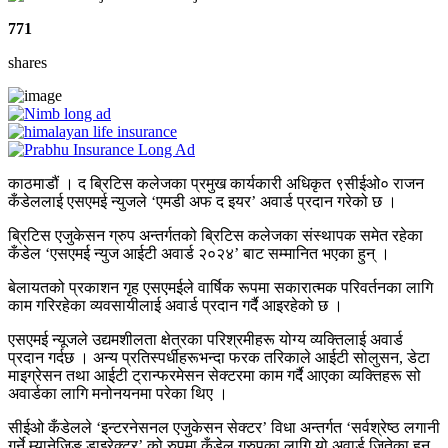
771
shares
काठमाडौं । द ब्रिटिस कलेजका प्रमुख कार्यकारी अधिकृत ९सीईओ० राजन
कँडेललाई एसएमई न्युजले ‘एमडी अफ द इयर’ अवार्ड प्रदान गरेको छ ।
ब्रिटिस एजुकेसन ग्रुप अन्तर्गतको ब्रिटिस कलेजका संस्थापक समेत रहेका
कँडेल ‘एसएमई न्युज आईटी अवार्ड २०२४’ बाट सम्मानित भएका हुन् ।
बेलायतको प्रकाशन गृह एसएमईले वार्षिक रूपमा सकारात्मक परिवर्तनका लागि
काम गरिरहेका व्यवसायीलाई अवार्ड प्रदान गर्दै आइरहेको छ ।
एसएमई न्यूजले उद्यमशीलता क्षेत्रका परिश्रमीहरू योग्य व्यक्तिलाई अवार्ड
प्रदान गर्दछ । अन्य प्रतिस्पर्धीहरूभन्दा फरक तरिकाले आईटी सोलुसन, डेटा
माइग्रेसन तथा आईटी ट्रान्फरमेसन सेक्टरमा काम गर्दै आएका व्यक्तिहरू सो
अवार्डका लागि मनोनयनमा परेका थिए ।
सीईओ कँडेलले ‘इन्टरनेसनल एजुकेसन सेक्टर’ विधा अन्तर्गत ‘सर्वश्रेष्ठ लगानी
गर्ने म्यानेजिङ डाइरेक्टर’ को रुपमा कँडेल ग्रुपका लागि यो अवार्ड जितेका हुन्