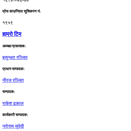
प्रेस काउन्सिल सूचिकरण नं:
१९५९
हाम्राे टिम
अध्यक्ष/प्रकाशक:
बसुन्धरा रञ्जित
प्रधान सम्पादक:
नीरज रञ्जित
सम्पादक:
राकेश ढकाल
कार्यकारी सम्पादक:
नराेत्तम सुवेदी