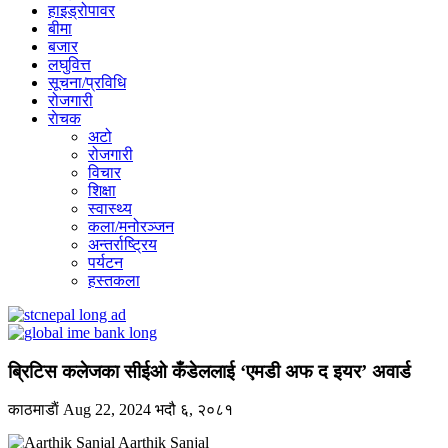
हाइड्रोपावर
बीमा
बजार
लघुवित्त
सूचना/प्रविधि
रोजगारी
राेचक
अटो
रोजगारी
विचार
शिक्षा
स्वास्थ्य
कला/मनोरञ्जन
अन्तर्राष्ट्रिय
पर्यटन
हस्तकला
ब्रिटिस कलेजका सीईओ कँडेललाई ‘एमडी अफ द इयर’ अवार्ड
काठमाडाैं
Aug 22, 2024
भदौ ६, २०८१
Aarthik Sanjal