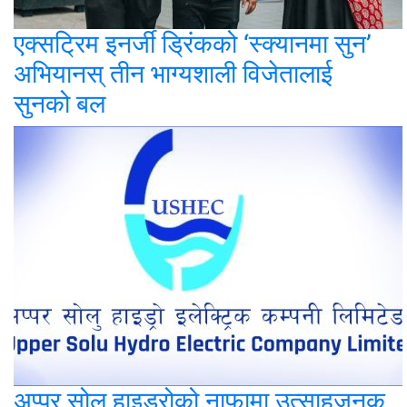
एक्सट्रिम इनर्जी ड्रिंकको ‘स्क्यानमा सुन’
अभियानस् तीन भाग्यशाली विजेतालाई
सुनको बल
अप्पर सोलु हाइड्रोको नाफामा उत्साहजनक