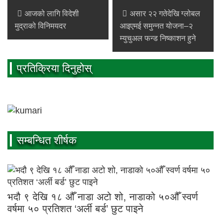
आजको लागि विदेशी
असार २२ गतेदेखि ग्लोबल
मुद्राको विनिमयदर
आइएमई समुन्नत योजना–२
म्युचुअल फन्ड निष्काशन हुने
प्रतिक्रिया दिनुहोस्
सम्बन्धित शीर्षक
भदौ ९ देखि १८ औँ नाडा अटो शो, नाडाको ५०औँ स्वर्ण
वर्षमा ५० प्रतिशत ‘अर्ली बर्ड’ छुट पाइने