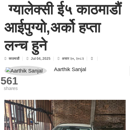
ग्यालेक्सी ई५ काठमाडौं
आईपुग्यो,अर्को हप्ता
लन्च हुने
काठमाडाैं
Jul 04, 2025
असार २०, २०८२
Aarthik Sanjal
561
shares