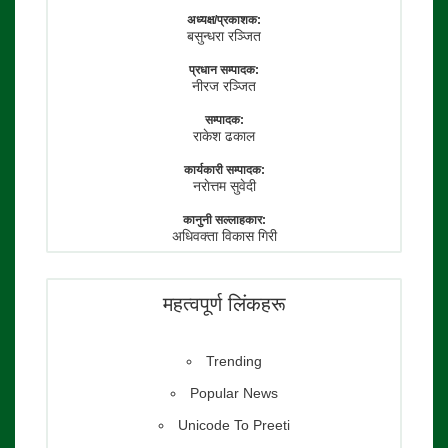
अध्यक्ष/प्रकाशक:
बसुन्धरा रञ्जित
प्रधान सम्पादक:
नीरज रञ्जित
सम्पादक:
राकेश ढकाल
कार्यकारी सम्पादक:
नराेत्तम सुवेदी
कानुनी सल्लाहकार:
अधिवक्ता विकास गिरी
फाेटाे पत्रकार:
तेजेन्द्र श्रेष्ठ
महत्वपूर्ण लिंकहरू
Trending
Popular News
Unicode To Preeti