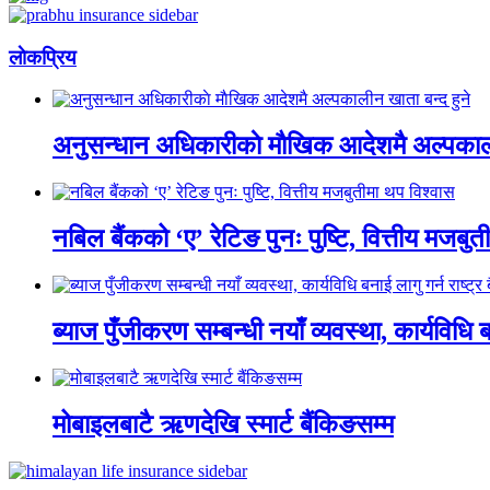
लाेकप्रिय
अनुसन्धान अधिकारीकाे माैखिक आदेशमै अल्पकाली
नबिल बैंकको ‘ए’ रेटिङ पुनः पुष्टि, वित्तीय मजबु
ब्याज पुँजीकरण सम्बन्धी नयाँ व्यवस्था, कार्यविधि बन
मोबाइलबाटै ऋणदेखि स्मार्ट बैंकिङसम्म