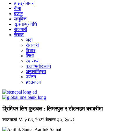
हाइड्रोपावर
बीमा
बजार
लघुवित्त
सूचना/प्रविधि
रोजगारी
राेचक
अटो
रोजगारी
विचार
शिक्षा
स्वास्थ्य
कला/मनोरञ्जन
अन्तर्राष्ट्रिय
पर्यटन
हस्तकला
प्रिमियर लिग फुटबल : लिभरपुल र टोटनहम बराबरीमा
काठमाडाैं
May 08, 2022
वैशाख २५, २०७९
Aarthik Sanjal