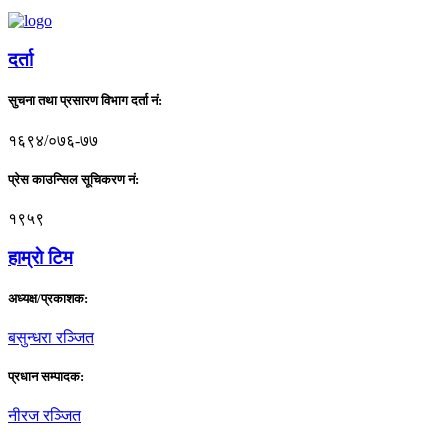
दर्ता
सुचना तथा प्रसारण विभाग दर्ता नं:
१६९४/०७६-७७
प्रेस काउन्सिल सूचिकरण नं:
१९५९
हाम्राे टिम
अध्यक्ष/प्रकाशक:
बसुन्धरा रञ्जित
प्रधान सम्पादक:
नीरज रञ्जित