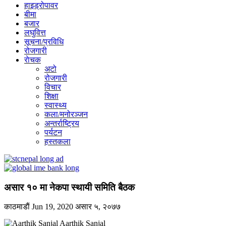
हाइड्रोपावर
बीमा
बजार
लघुवित्त
सूचना/प्रविधि
रोजगारी
राेचक
अटो
रोजगारी
विचार
शिक्षा
स्वास्थ्य
कला/मनोरञ्जन
अन्तर्राष्ट्रिय
पर्यटन
हस्तकला
असार १० मा नेकपा स्थायी समिति बैठक
काठमाडाैं
Jun 19, 2020
असार ५, २०७७
Aarthik Sanjal