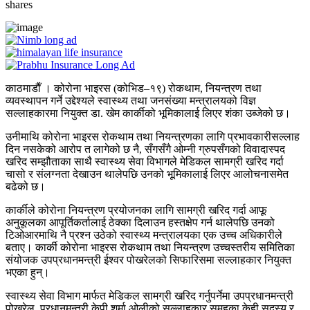
shares
काठमाडाैँ । कोरोना भाइरस (कोभिड–१९) रोकथाम, नियन्त्रण तथा
व्यवस्थापन गर्ने उद्देश्यले स्वास्थ्य तथा जनसंख्या मन्त्रालयको विज्ञ
सल्लाहकारमा नियुक्त डा. खेम कार्कीको भूमिकालाई लिएर शंका उब्जेको छ।
उनीमाथि कोरोना भाइरस रोकथाम तथा नियन्त्रणका लागि प्रभावकारीसल्लाह
दिन नसकेको आरोप त लागेको छ नै, सँगसँगै ओम्नी ग्रुपसँगको विवादास्पद
खरिद सम्झौताका साथै स्वास्थ्य सेवा विभागले मेडिकल सामग्री खरिद गर्दा
चासो र संलग्नता देखाउन थालेपछि उनको भूमिकालाई लिएर आलोचनासमेत
बढेको छ।
कार्कीले कोरोना नियन्त्रण प्रयोजनका लागि सामग्री खरिद गर्दा आफू
अनुकूलका आपूर्तिकर्तालाई ठेक्का दिलाउन हस्तक्षेप गर्न थालेपछि उनको
टिओआरमाथि नै प्रश्न उठेको स्वास्थ्य मन्त्रालयका एक उच्च अधिकारीले
बताए। कार्की कोरोना भाइरस रोकथाम तथा नियन्त्रण उच्चस्तरीय समितिका
संयोजक उपप्रधानमन्त्री ईश्वर पोखरेलको सिफारिसमा सल्लाहकार नियुक्त
भएका हुन्।
स्वास्थ्य सेवा विभाग मार्फत मेडिकल सामग्री खरिद गर्नुपर्नेमा उपप्रधानमन्त्री
पोखरेल, प्रधानमन्त्री केपी शर्मा ओलीको सल्लाहकार समूहका केही सदस्य र