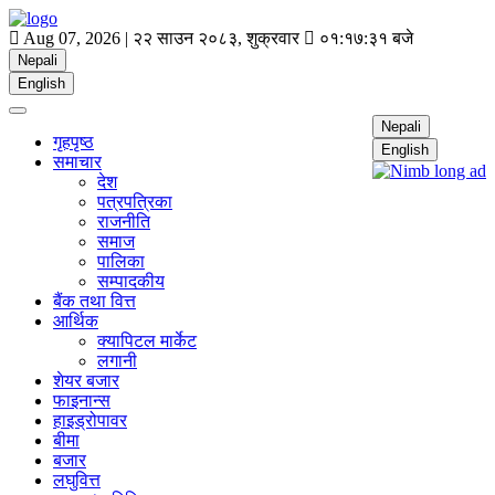
Aug 07, 2026 |
२२ साउन २०८३, शुक्रवार
०१:१७:३२ बजे
Nepali
English
Nepali
गृहपृष्ठ
English
समाचार
देश
पत्रपत्रिका
राजनीति
समाज
पालिका
सम्पादकीय
बैंक तथा वित्त
आर्थिक
क्यापिटल मार्केट
लगानी
शेयर बजार
फाइनान्स
हाइड्रोपावर
बीमा
बजार
लघुवित्त