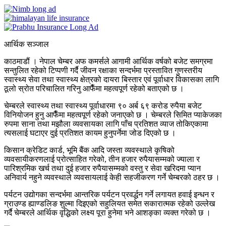
आर्थिक सञ्जाल
काठमाडौं । नेपाल चेम्बर अफ कमर्सले आगामी आर्थिक वर्षको बजेट समग्रमा
सन्तुलित रहेको टिप्पणी गर्दै जीवन रक्षाका सन्दर्भमा प्रस्तावित गुणस्तरीय
स्वास्थ्य सेवा तथा स्वास्थ्य क्षेत्रको दायरा बिस्तार एवं पूर्वाधार विकासका लागि
ठूलो स्रोत परिचालित गरिनु आफैँमा महत्वपूर्ण रहेको बताएको छ ।
चेम्बरले स्वास्थ्य तथा स्वास्थ्य पूर्वाधारमा ९० अर्ब ६९ करोड रुपैया बजेट
विनियोजन हुनु आफैँमा महत्वपूर्ण रहेको जनाएको छ । चेम्बरले सिमित प्याकेजका
रुपमा साना तथा मझौला व्यवसायका लागि पाँच प्रतिशत व्याज तोकिएकामा
त्यसलाई घटाएर दुई प्रतिशत कायम हुनुपर्नेमा जोड दिएको छ ।
किसान क्रेडिट कार्ड, भूमि बैंक आदि जस्ता व्यवस्थाले कृषिको
व्यवसायीकरणलाई प्रोत्साहित गरेको, तीन हजार रुपैयासम्मको ज्याला र
पारिश्रमिक खर्च तथा दुई हजार रुपैयासम्मको वस्तु र सेवा खरिदमा प्यान
अनिवार्य नहुने व्यवस्थाले व्यवसायलाई केही सहजीकरण गर्ने चेम्बरको ठहर छ ।
पर्यटन उद्योगका सन्दर्भमा आन्तरिक पर्यटन प्रवर्द्धन गर्ने लगायत हवाई इन्धन र
ग्राउण्ड ह्याण्डलिङ शुल्मा दिइएको सहुलियत समेत सकारात्मक रहेको उल्लेख
गर्दै चेम्बरले आर्थिक वृद्धिको लक्ष्य पूरा हुनेमा भने आशङ्का व्यक्त गरेको छ ।