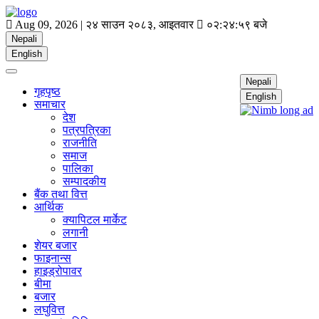
Aug 09, 2026 |
२४ साउन २०८३, आइतवार
०२:२४:५९ बजे
Nepali
English
Nepali
गृहपृष्ठ
English
समाचार
देश
पत्रपत्रिका
राजनीति
समाज
पालिका
सम्पादकीय
बैंक तथा वित्त
आर्थिक
क्यापिटल मार्केट
लगानी
शेयर बजार
फाइनान्स
हाइड्रोपावर
बीमा
बजार
लघुवित्त