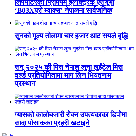
लिपमोटरको प्रिमियम इलेक्ट्रिक एसयूभी
‘B03Xप्रो म्याक्स’ नेपालमा सार्वजनिक
सुनको मूल्य तोलामा चार हजार आठ सयले वृद्धि
सन् २०२५ की मिस नेपाल लुना लुईंटेल मिस
वर्ल्ड प्रतियोगितामा भाग लिन भियतनाम
प्रस्थान
ग्यासको कालोबजारी रोक्न उपत्यकाका डिपोमा
सादा पोसाकका प्रहरी खटाइने