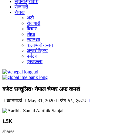
सूचना/प्रविधि
रोजगारी
राेचक
अटो
रोजगारी
विचार
शिक्षा
स्वास्थ्य
कला/मनोरञ्जन
अन्तर्राष्ट्रिय
पर्यटन
हस्तकला
बजेट सन्तुलितः नेपाल चेम्बर अफ कमर्श
काठमाडाैं
May 31, 2020
जेठ १८, २०७७
Aarthik Sanjal
1.5K
shares