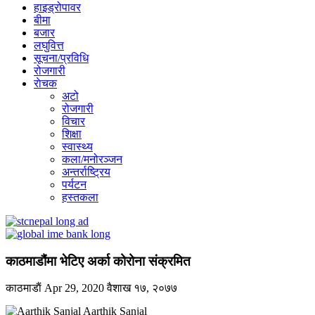
हाइड्रोपावर
बीमा
बजार
लघुवित्त
सूचना/प्रविधि
रोजगारी
राेचक
अटो
रोजगारी
विचार
शिक्षा
स्वास्थ्य
कला/मनोरञ्जन
अन्तर्राष्ट्रिय
पर्यटन
हस्तकला
काठमाडौंमा भेटिए अर्का कोरोना संक्रमित
काठमाडाैं
Apr 29, 2020
वैशाख १७, २०७७
Aarthik Sanjal