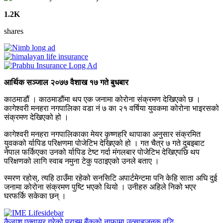
1.2K
shares
आर्थिक सञ्जाल २०७७ वैशाख १७ गते बुधबार
काठमाडौं । काठमाडौंमा थप एक जनामा कोरोना संक्रमण देखिएको छ ।
कागेश्वरी मनहरा नगपालिका वडा नं ७ का २१ वर्षिया युवकमा कोरोना भाइरसको
संक्रमण देखिएको हो ।
कागेश्वरी मनहरा नगपालिकाका मेयर कृष्णहरि थापाका अनुसार संक्रमित
युवकको र्यापिड परिक्षणमा पोजेटिभ देखिएको हो । गत चैत्र ७ गते दुबइबाट
नेपाल फर्किएका उनको र्यापिड टेष्ट गर्दा मंगलबार पोजेटिभ देखिएपछि थप
परिक्षणको लागि स्वाब नमुना टेकु पठाइएको उनले बताए ।
स्मरण रहोस्, त्यहि ठाउँमा रहेको सनसिटि अपार्टमेन्टमा पनि केहि साता अघि दुई
जनामा कोरोना संक्रमण पुष्टि भएको थियो । उनीहरु अहिले निको भएर
घरफर्कि सकेका छन् ।
कैलाश एक्वायर गरेको प्राइम बैंकको नाफामा उत्साहजनक वृद्धि