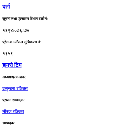
दर्ता
सुचना तथा प्रसारण विभाग दर्ता नं:
१६९४/०७६-७७
प्रेस काउन्सिल सूचिकरण नं:
१९५९
हाम्राे टिम
अध्यक्ष/प्रकाशक:
बसुन्धरा रञ्जित
प्रधान सम्पादक:
नीरज रञ्जित
सम्पादक: