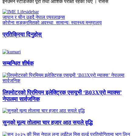
इनउमन स्टडिजका पूरा तथा आंशिक परीक्षा रहेका थिए । रासस
जापान र चीन उड्दै नेपाल एयरलाइन्स
कोरोना सङ्क्रमितको अवस्था सामान्यः स्वास्थ्य मन्त्रालय
प्रतिक्रिया दिनुहोस्
सम्बन्धित शीर्षक
लिपमोटरको प्रिमियम इलेक्ट्रिक एसयूभी ‘B03Xप्रो म्याक्स’
नेपालमा सार्वजनिक
सुनको मूल्य तोलामा चार हजार आठ सयले वृद्धि