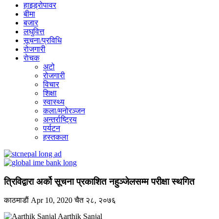
हाइड्रोपावर
बीमा
बजार
लघुवित्त
सूचना/प्रविधि
रोजगारी
राेचक
अटो
रोजगारी
विचार
शिक्षा
स्वास्थ्य
कला/मनोरञ्जन
अन्तर्राष्ट्रिय
पर्यटन
हस्तकला
त्रिविद्वारा अर्को सूचना प्रकाशित नहुञ्जेलसम्म परीक्षा स्थगित
काठमाडाैं
Apr 10, 2020
चैत २८, २०७६
Aarthik Sanjal