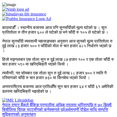
काठमाडौँ । स्थानीय बजारमा आज पनि सुनचाँदीको मूल्य घटेको छ । सुन
प्रतितोला रु तीन हजार ६०० ले घटेको छ भने चाँदी रु १०५ ले घटेको छ ।
नेपाल सुनचाँदी व्यवसायी महासङ्घका अनुसार आज सुनको मूल्य प्रतितोला रु
दुई लाख ८३ हजार ५०० र चाँदीको मोल रु चार हजार ४८५ निर्धारण भएको छ
।
हिजो मङ्गलबार एक तोला सुन रु दुई लाख ८७ हजार १०० र एक तोला चाँदी रु
चार हजार ५९० मा खरिदबिक्री भएको थियो ।
त्यसैगरी, गत सोमबार एक तोला सुन रु दुई लाख ८८ हजार ७०० र त्यति नै
परिमाणको चाँदी रु चार हजार ७३० मा किनबेच भएको थियो ।
अन्तरराष्ट्रिय बजारमा आज प्रतिऔँस सुन चार हजार ६४ र चाँदी ६१ अमेरिकी
डलरमा खरिदबिक्री भइरहेको छ ।
नेपाल राष्ट्र बैंकले बैंकिङ प्रणालीमा अधिक तरलता थुप्रिएपछि रु ७० झिक्दै
बिचौलिया दिपक भट्टसँगको कनेक्सनले पूर्वअर्थमन्त्री पौडेल माथि सम्पत्ति
शुद्विकरणकाे अनुसन्धान