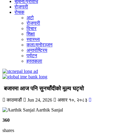
सूचना/प्रविधि
रोजगारी
राेचक
अटो
रोजगारी
विचार
शिक्षा
स्वास्थ्य
कला/मनोरञ्जन
अन्तर्राष्ट्रिय
पर्यटन
हस्तकला
बजारमा आज पनि सुनचाँदीको मूल्य घट्यो
काठमाडाैं
Jun 24, 2026
असार १०, २०८३
Aarthik Sanjal
360
shares