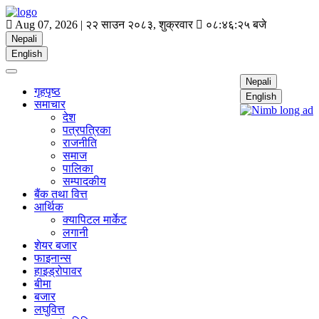
Aug 07, 2026 |
२२ साउन २०८३, शुक्रवार
०८:४६:२५ बजे
Nepali
English
Nepali
गृहपृष्ठ
English
समाचार
देश
पत्रपत्रिका
राजनीति
समाज
पालिका
सम्पादकीय
बैंक तथा वित्त
आर्थिक
क्यापिटल मार्केट
लगानी
शेयर बजार
फाइनान्स
हाइड्रोपावर
बीमा
बजार
लघुवित्त