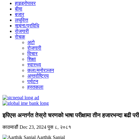
हाइड्रोपावर
बीमा
बजार
लघुवित्त
सूचना/प्रविधि
रोजगारी
राेचक
अटो
रोजगारी
विचार
शिक्षा
स्वास्थ्य
कला/मनोरञ्जन
अन्तर्राष्ट्रिय
पर्यटन
हस्तकला
इपिएस अन्तर्गत तेस्रो चरणको भाषा परीक्षामा तीन हजारभन्दा बढी परीक्षा
काठमाडाैं
Dec 23, 2024
पुस ८, २०८१
Aarthik Sanjal