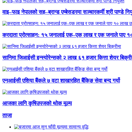
वाइ–फाइ नेपालको सह–ब्रान्ड एम्बेसडरमा सञ्चारकर्मी श्री पाण्डे निय
करदाता प्रोत्साहन: १५ जनालाई एक–एक लाख र एक जनाले पाए १
सानिमा जिआईसी इन्स्योरेन्सको २ लाख ६१ हजार कित्ता शेयर बिक्री
एनआईसी एशिया बैंकले ७ वटा शाखारहित बैंकिङ सेवा बन्द गर्यो
आजका लागि कृषिउपजको थोक मूल्य
ताजा