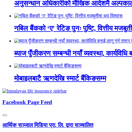
अनुसन्धान अधिकारीकाे माैखिक आदेशमै अल्पकाली
नबिल बैंकको ‘ए’ रेटिङ पुनः पुष्टि, वित्तीय मजबु
ब्याज पुँजीकरण सम्बन्धी नयाँ व्यवस्था, कार्यविधि बन
मोबाइलबाटै ऋणदेखि स्मार्ट बैंकिङसम्म
Facebook Page Feed
आर्थिक सञ्जाल मिडिया प्रा. लि. द्वारा सञ्चालित