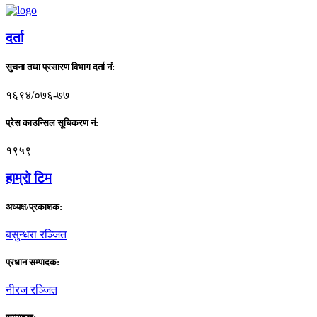
दर्ता
सुचना तथा प्रसारण विभाग दर्ता नं:
१६९४/०७६-७७
प्रेस काउन्सिल सूचिकरण नं:
१९५९
हाम्राे टिम
अध्यक्ष/प्रकाशक:
बसुन्धरा रञ्जित
प्रधान सम्पादक:
नीरज रञ्जित