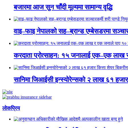
बजारमा आज सुन चाँदी मूल्यमा सामान्य वृद्धि
वाइ–फाइ नेपालको सह–ब्रान्ड एम्बेसडरमा सञ्चारकर्
करदाता प्रोत्साहन: १५ जनालाई एक–एक लाख 
सानिमा जिआईसी इन्स्योरेन्सको २ लाख ६१ हजार क
लाेकप्रिय