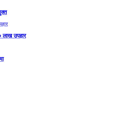
ुक्त
० लाख उपहार
मा