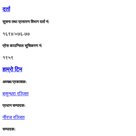
दर्ता
सुचना तथा प्रसारण विभाग दर्ता नं:
१६९४/०७६-७७
प्रेस काउन्सिल सूचिकरण नं:
१९५९
हाम्राे टिम
अध्यक्ष/प्रकाशक:
बसुन्धरा रञ्जित
प्रधान सम्पादक:
नीरज रञ्जित
सम्पादक: