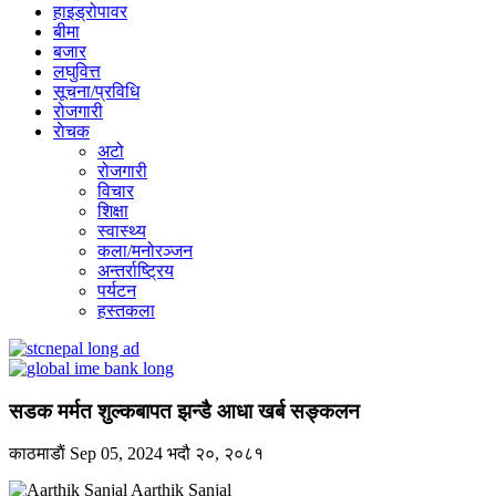
हाइड्रोपावर
बीमा
बजार
लघुवित्त
सूचना/प्रविधि
रोजगारी
राेचक
अटो
रोजगारी
विचार
शिक्षा
स्वास्थ्य
कला/मनोरञ्जन
अन्तर्राष्ट्रिय
पर्यटन
हस्तकला
सडक मर्मत शुल्कबापत झन्डै आधा खर्ब सङ्कलन
काठमाडाैं
Sep 05, 2024
भदौ २०, २०८१
Aarthik Sanjal