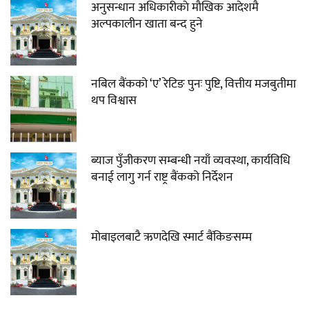
अनुसन्धान अधिकारीकाे माैखिक आदेशमै
अल्पकालीन खाता बन्द हुने
नबिल बैंकको ‘ए’ रेटिङ पुनः पुष्टि, वित्तीय मजबुतीमा
थप विश्वास
ब्याज पुँजीकरण सम्बन्धी नयाँ व्यवस्था, कार्यविधि
बनाई लागु गर्न राष्ट्र बैंकको निर्देशन
मोबाइलबाटै ऋणदेखि स्मार्ट बैंकिङसम्म