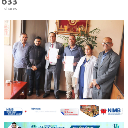
633
shares