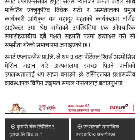
स्मार्ट एप्लाएन्सेसका डेपुटी सेल्स म्यानेजर कमल कडेल साथै
मार्केटिंग एक्जुकुटिव विवेक राठी र अस्पतालका प्रमुख
कार्यकारी अधिकृत यम वहादुर महतको कार्यकक्षमा नर्सिङ
डाइरेक्टर उमा श्रेष्ठ समेतको उपस्थितिमा एक औपचारिक
समारोहकाबीच दुबै पक्षले सहमति पत्रमा हस्ताक्षर गरी सो
सम्झौता गरेको समाचारमा जनाइएको छ ।
स्मार्ट एप्लाएन्सेस प्रा.लि. ले थप ३ वटा पोर्टेवल रिवर्स अस्मोसिस
मेसिन जडान गरि अस्पतालमा स्वच्छ पिउने पानीको
उपलब्धतालाई थप सहज बनाउने ॐ हस्पिटलका प्रशासकीय
व्यवस्थापक विपिन जङ्गमले सफल नेपाललाई बताउनुभयो ।
कुमारी बैंक लिमिडेट र
एनसेलको सामाजिक
इसेवा लि.बिच रु. २
उत्तरदायित्व अन्तर्गतका