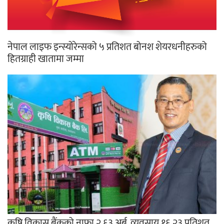
नेपाल लाइफ इन्स्योरेन्सको ५ प्रतिशत बोनश शेयरधनीहरुको
हितग्राही खातामा जम्मा
कृषि विकास बैंकको नाफा २.६३ अर्ब, व्यवसाय १६.२३ प्रतिशत