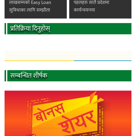
लाखसम्मको Easy Loan
पहलहरु सातै प्रदेशमा
सुविधाका लागि सम्झौता
कार्यन्वयनमा
प्रतिक्रिया दिनुहोस्
सम्बन्धित शीर्षक