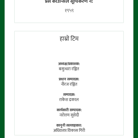
प्रेस काउन्सिल सूचिकरण नं:
१९५९
हाम्राे टिम
अध्यक्ष/प्रकाशक:
बसुन्धरा रञ्जित
प्रधान सम्पादक:
नीरज रञ्जित
सम्पादक:
राकेश ढकाल
कार्यकारी सम्पादक:
नराेत्तम सुवेदी
कानुनी सल्लाहकार:
अधिवक्ता विकास गिरी