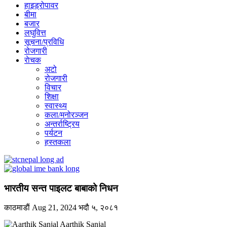
हाइड्रोपावर
बीमा
बजार
लघुवित्त
सूचना/प्रविधि
रोजगारी
राेचक
अटो
रोजगारी
विचार
शिक्षा
स्वास्थ्य
कला/मनोरञ्जन
अन्तर्राष्ट्रिय
पर्यटन
हस्तकला
भारतीय सन्त पाइलट बाबाको निधन
काठमाडाैं
Aug 21, 2024
भदौ ५, २०८१
Aarthik Sanjal