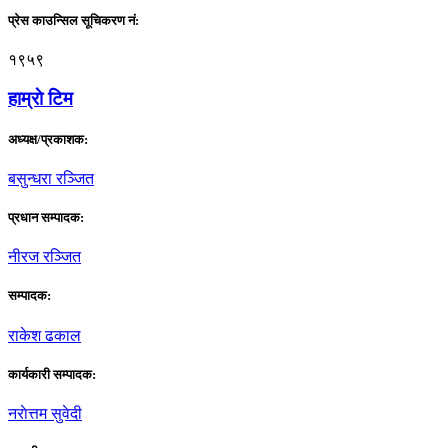
प्रेस काउन्सिल सूचिकरण नं:
१९५९
हाम्राे टिम
अध्यक्ष/प्रकाशक:
बसुन्धरा रञ्जित
प्रधान सम्पादक:
नीरज रञ्जित
सम्पादक:
राकेश ढकाल
कार्यकारी सम्पादक:
नराेत्तम सुवेदी