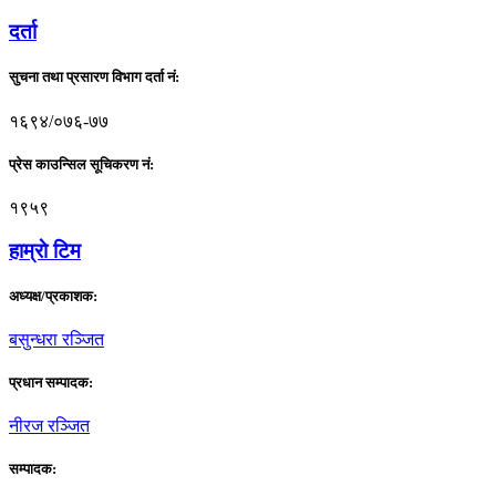
दर्ता
सुचना तथा प्रसारण विभाग दर्ता नं:
१६९४/०७६-७७
प्रेस काउन्सिल सूचिकरण नं:
१९५९
हाम्राे टिम
अध्यक्ष/प्रकाशक:
बसुन्धरा रञ्जित
प्रधान सम्पादक:
नीरज रञ्जित
सम्पादक: