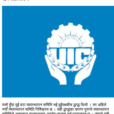
यसो हुँदा दुई वटा व्यवस्थापन समिति भई दुईपक्षबीच द्धन्द्ध थियो । तर अहिले
नयाँं व्यवस्थापन समिति निश्क्रिय छ । यही द्धन्द्धका कारण पुरानो व्यवस्थापन
समितिले अस्पताल सञ्चालनमा अवरोध सृजना गर्न प्रयासरत छ । संघले यही