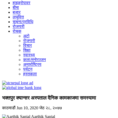
हाइड्रोपावर
बीमा
बजार
लघुवित्त
सूचना/प्रविधि
रोजगारी
राेचक
अटो
रोजगारी
विचार
शिक्षा
स्वास्थ्य
कला/मनोरञ्जन
अन्तर्राष्ट्रिय
पर्यटन
हस्तकला
भक्तपुर क्यान्सर अस्पताल दैनिक कामकाजमा समस्यामा
काठमाडाैं
Jun 10, 2020
जेठ २८, २०७७
Aarthik Sanjal