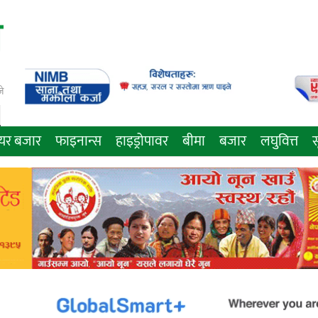
े
ेयर बजार
फाइनान्स
हाइड्रोपावर
बीमा
बजार
लघुवित्त
स