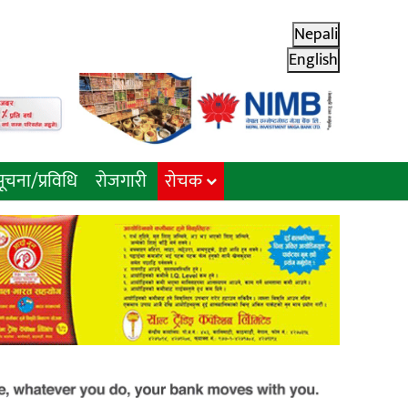
Nepali
English
ूचना/प्रविधि
रोजगारी
राेचक