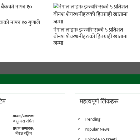
ैंकको नाफा १० गुणाले
नेपाल लाइफ इन्स्योरेन्सको ५ प्रतिशत
बोनश शेयरधनीहरुको हितग्राही खातामा
जम्मा
 टिम
महत्वपूर्ण लिंकहरू
अध्यक्ष/प्रकाशक:
Trending
बसुन्धरा रञ्जित
प्रधान सम्पादक:
Popular News
नीरज रञ्जित
Unicode To Preeti