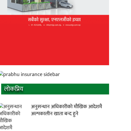
लाेकप्रिय
अनुसन्धान अधिकारीकाे माैखिक आदेशमै
अल्पकालीन खाता बन्द हुने