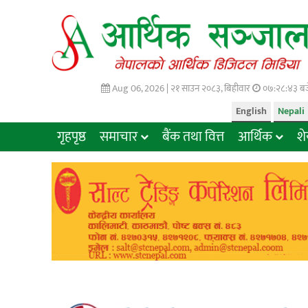
Aug 06, 2026 |
२१ साउन २०८३, बिहीवार
०७:२८:४४ बज
English
Nepali
गृहपृष्ठ
समाचार
बैंक तथा वित्त
आर्थिक
श