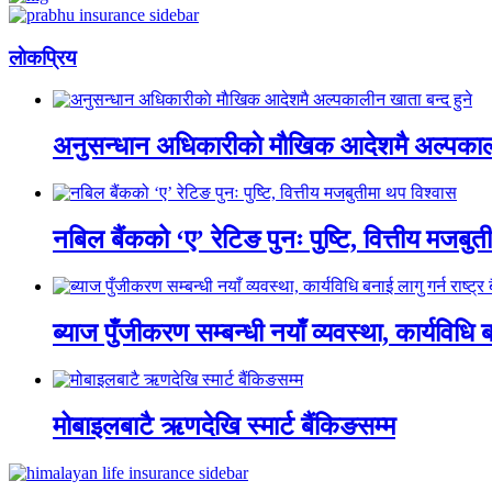
लाेकप्रिय
अनुसन्धान अधिकारीकाे माैखिक आदेशमै अल्पकाली
नबिल बैंकको ‘ए’ रेटिङ पुनः पुष्टि, वित्तीय मजबु
ब्याज पुँजीकरण सम्बन्धी नयाँ व्यवस्था, कार्यविधि बन
मोबाइलबाटै ऋणदेखि स्मार्ट बैंकिङसम्म