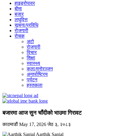
हाइड्रोपावर
बीमा
बजार
लघुवित्त
सूचना/प्रविधि
रोजगारी
राेचक
अटो
रोजगारी
विचार
शिक्षा
स्वास्थ्य
कला/मनोरञ्जन
अन्तर्राष्ट्रिय
पर्यटन
हस्तकला
बजारमा आज सुन चाँदीको भाउमा गिरावट
काठमाडाैं
May 17, 2026
जेठ ३, २०८३
Aarthik Sanjal