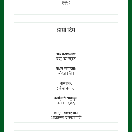
१९५९
हाम्राे टिम
अध्यक्ष/प्रकाशक:
बसुन्धरा रञ्जित
प्रधान सम्पादक:
नीरज रञ्जित
सम्पादक:
राकेश ढकाल
कार्यकारी सम्पादक:
नराेत्तम सुवेदी
कानुनी सल्लाहकार:
अधिवक्ता विकास गिरी
फाेटाे पत्रकार: