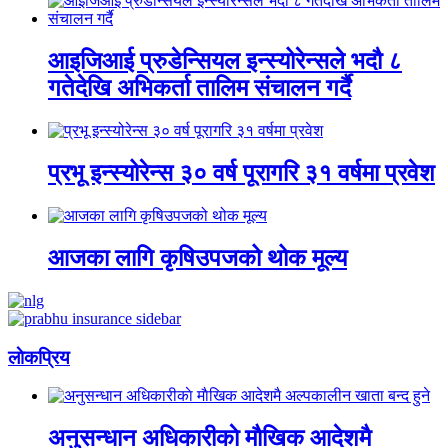
आइजिआई प्रुडेन्सियल इन्स्योरेन्सले भदौ ८
गतेदेखि अभिकर्ता तालिम संचालन गर्दै
प्रभू इन्स्योरेन्स ३० वर्ष पूरागरि ३१ वर्षमा प्रवेश
आजका लागि कृषिउपजको थोक मूल्य
लाेकप्रिय
अनुसन्धान अधिकारीकाे माैखिक आदेशमै