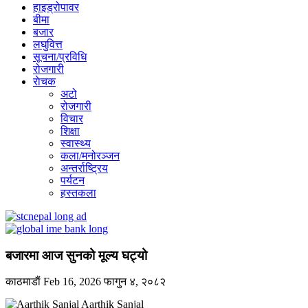
हाइड्रोपावर
बीमा
बजार
लघुवित्त
सूचना/प्रविधि
रोजगारी
राेचक
अटो
रोजगारी
विचार
शिक्षा
स्वास्थ्य
कला/मनोरञ्जन
अन्तर्राष्ट्रिय
पर्यटन
हस्तकला
बजारमा आज सुनको मूल्य घट्यो
काठमाडाैं
Feb 16, 2026
फागुन ४, २०८२
Aarthik Sanjal